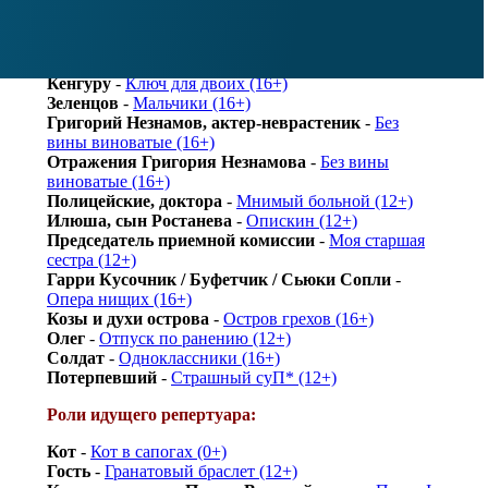
Первый неизвестный
-
Зойкина квартира_(18+)
Режиссер
-
Наш городок (12+)
Мишка
-
Великий забытый (16+)
Четвертый санитар
-
Великий забытый (16+)
Кенгуру
-
Ключ для двоих (16+)
Зеленцов
-
Мальчики (16+)
Григорий Незнамов, актер-неврастеник
-
Без
вины виноватые (16+)
Отражения Григория Незнамова
-
Без вины
виноватые (16+)
Полицейские, доктора
-
Мнимый больной (12+)
Илюша, сын Ростанева
-
Опискин (12+)
Председатель приемной комиссии
-
Моя старшая
сестра (12+)
Гарри Кусочник / Буфетчик / Сьюки Сопли
-
Опера нищих (16+)
Козы и духи острова
-
Остров грехов (16+)
Олег
-
Отпуск по ранению (12+)
Солдат
-
Одноклассники (16+)
Потерпевший
-
Страшный суП* (12+)
Роли идущего репертуара:
Кот
-
Кот в сапогах (0+)
Гость
-
Гранатовый браслет (12+)