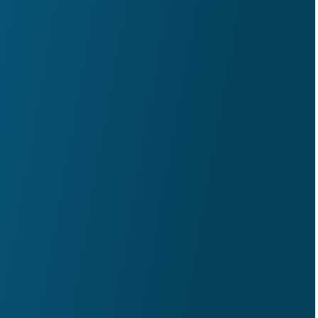
театре драмы им. М. Горького с июля 2013 года.
Почетная грамота Министерства культуры
Нижегородской области (2025 г.)
Лауреат премии г. Н.Новгорода "Нижегородская
жемчужина" (2018)
Лауреат премии "Творческая удача" фестиваля
"Премьеры сезона" за исполнение роли Режиссера в
спектакле «Наш городок» (2018)
Благодарственное письмо Министерства культуры
Нижегородской области (2016 г.)
Сыгранные роли:
Гарри Кусочник / Буфетчик / Сьюки Сопли
-
«Опера нищих» Джон Гей
Илюша, сын Ростанева
- «Опискин» Ф.М.
Достоевский
Козы и духи острова
- «Остров грехов» Уго Бетти
Олег
- «Отпуск по ранению» В. Кондратьев
Полицейские, доктора
- «Мнимый больной» Жан-
Батист Мольер
Шляхтич, козак
-
Тарас Бульба (16+)
Бенволио, племянник синьора Монтекки, друг
покойного Ромео
-
Верона. Послесловие (16+)