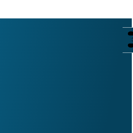
Лапшов Александр
Евгеньевич
Артист
Родился 19 декабря 1989 года в городе Горьком.
В 2011 году закончил Нижегородское театральное
училище имени Е.А. Евстигнеева по специальности
«Актерское искусство».
Работал в Нижегородском областном
драматическом театре (г. Саров), Нижегородском
ТЮЗе (2011-2012 г.г.)
В Нижегородском государственном академическом