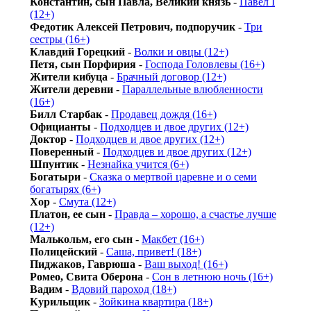
Константин, сын Павла, Великий князь
-
Павел I
(12+)
Федотик Алексей Петрович, подпоручик
-
Три
сестры (16+)
Клавдий Горецкий
-
Волки и овцы (12+)
Петя, сын Порфирия
-
Господа Головлевы (16+)
Жители кибуца
-
Брачный договор (12+)
Жители деревни
-
Параллельные влюбленности
(16+)
Билл Старбак
-
Продавец дождя (16+)
Официанты
-
Подходцев и двое других (12+)
Доктор
-
Подходцев и двое других (12+)
Поверенный
-
Подходцев и двое других (12+)
Шпунтик
-
Незнайка учится (6+)
Богатыри
-
Сказка о мертвой царевне и о семи
богатырях (6+)
Хор
-
Смута (12+)
Платон, ее сын
-
Правда – хорошо, а счастье лучше
(12+)
Малькольм, его сын
-
Макбет (16+)
Полицейский
-
Саша, привет! (18+)
Пиджаков, Гаврюша
-
Ваш выход! (16+)
Ромео, Свита Оберона
-
Сон в летнюю ночь (16+)
Вадим
-
Вдовий пароход (18+)
Курильщик
-
Зойкина квартира (18+)