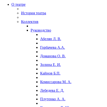
О театре
История театра
Коллектив
Руководство
Абелян Л. В.
Горбачева А.А.
Доманова О. В.
Золина Е. И.
Кайнов Б.П.
Комиссарова М. А.
Лебедева Е. Д.
Плутенко А. А.