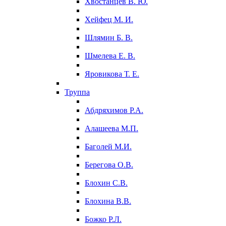
Хвостанцев В. Ю.
Хейфец М. И.
Шлямин Б. В.
Шмелева Е. В.
Яровикова Т. Е.
Труппа
Абдряхимов Р.А.
Алашеева М.П.
Баголей М.И.
Берегова О.В.
Блохин С.В.
Блохина В.В.
Божко Р.Л.