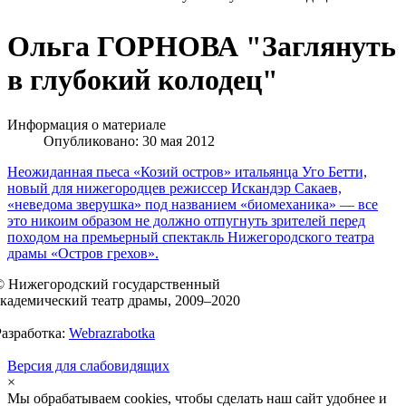
Ольга ГОРНОВА "Заглянуть
в глубокий колодец"
Информация о материале
Опубликовано: 30 мая 2012
Неожиданная пьеса «Козий остров» итальянца Уго Бетти,
новый для нижегородцев режиссер Искандэр Сакаев,
«неведома зверушка» под названием «биомеханика» — все
это никоим образом не должно отпугнуть зрителей перед
походом на премьерный спектакль Нижегородского театра
драмы «Остров грехов».
© Нижегородский государственный
академический театр драмы, 2009–2020
Разработка:
Webrazrabotka
Версия для слабовидящих
×
Мы обрабатываем cookies, чтобы сделать наш сайт удобнее и