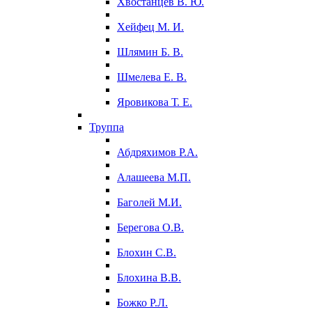
Хвостанцев В. Ю.
Хейфец М. И.
Шлямин Б. В.
Шмелева Е. В.
Яровикова Т. Е.
Труппа
Абдряхимов Р.А.
Алашеева М.П.
Баголей М.И.
Берегова О.В.
Блохин С.В.
Блохина В.В.
Божко Р.Л.