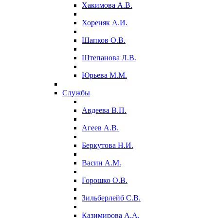
Хакимова А.В.
Хореняк А.И.
Шапков О.В.
Штепанова Л.В.
Юрьева М.М.
Службы
Авдеева В.П.
Агеев А.В.
Беркутова Н.И.
Васин А.М.
Горошко О.В.
Зильберлейб С.В.
Казимирова А.А.