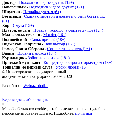
Доктор
-
Подходцев и двое других (12+)
Поверенный
-
Подходцев и двое других (12+)
Шпунтик
-
Незнайка учится (6+)
Богатыри
-
Сказка о мертвой царевне и о семи богатырях
(6+)
Хор
-
Смута (12+)
Платон, ее сын
-
Правда – хорошо, а счастье лучше (12+)
Малькольм, его сын
-
Макбет (16+)
Полицейский
-
Саша, привет! (18+)
Пиджаков, Гаврюша
-
Ваш выход! (16+)
Ромео, Свита Оберона
-
Сон в летнюю ночь (16+)
Вадим
-
Вдовий пароход (18+)
Курильщик
-
Зойкина квартира (18+)
Приезжий музыкант
-
Концерт для острова с оркестром (18+)
Тривелин, её верный слуга
-
Уроки любви (16+)
© Нижегородский государственный
академический театр драмы, 2009–2020
Разработка:
Webrazrabotka
Версия для слабовидящих
×
Мы обрабатываем cookies, чтобы сделать наш сайт удобнее и
персонализированее для вас. Подробнее:
политика