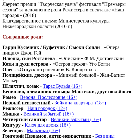
Лауреат премии "Творческая удача" фестиваля "Премьеры
сезона" за исполнение роли Режиссера в спектакле «Наш
городок» (2018)
Благодарственное письмо Министерства культуры
Нижегородской области (2016 г.)
Сыгранные роли:
Гарри Кусочник / Буфетчик / Сьюки Сопли
- «Опера
нищих» Джон Гей
Илюша, сын Ростанева
- «Опискин» Ф.М. Достоевский
Козы и духи острова
- «Остров грехов» Уго Бетти
Олег
- «Отпуск по ранению» В. Кондратьев
Полицейские, доктора
- «Мнимый больной» Жан-Батист
Мольер
Шляхтич, козак
-
Тарас Бульба (16+)
Бенволио, племянник синьора Монтекки, друг покойного
Ромео
-
Верона. Послесловие (16+)
Первый неизвестный
-
Зойкина квартира_(18+)
Режиссер
-
Наш городок (12+)
Мишка
-
Великий забытый (16+)
Четвертый санитар
-
Великий забытый (16+)
Кенгуру
-
Ключ для двоих (16+)
Зеленцов
-
Мальчики (16+)
Григорий Незнамов, актер-неврастеник
-
Без вины