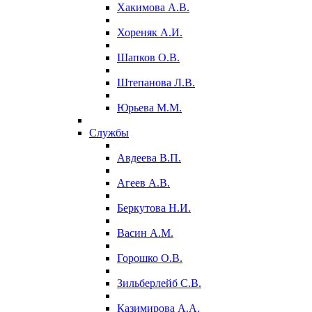
Хакимова А.В.
Хореняк А.И.
Шапков О.В.
Штепанова Л.В.
Юрьева М.М.
Службы
Авдеева В.П.
Агеев А.В.
Беркутова Н.И.
Васин А.М.
Горошко О.В.
Зильберлейб С.В.
Казимирова А.А.