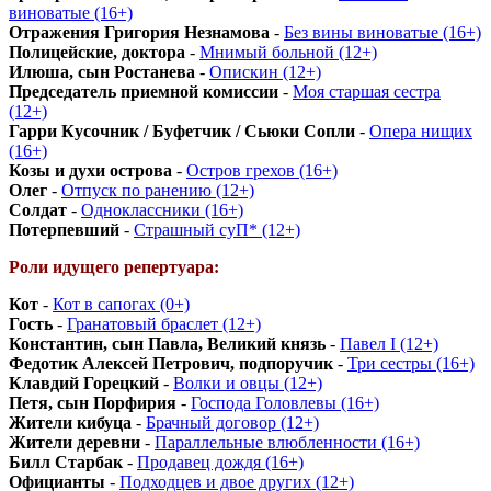
виноватые (16+)
Отражения Григория Незнамова
-
Без вины виноватые (16+)
Полицейские, доктора
-
Мнимый больной (12+)
Илюша, сын Ростанева
-
Опискин (12+)
Председатель приемной комиссии
-
Моя старшая сестра
(12+)
Гарри Кусочник / Буфетчик / Сьюки Сопли
-
Опера нищих
(16+)
Козы и духи острова
-
Остров грехов (16+)
Олег
-
Отпуск по ранению (12+)
Солдат
-
Одноклассники (16+)
Потерпевший
-
Страшный суП* (12+)
Роли идущего репертуара:
Кот
-
Кот в сапогах (0+)
Гость
-
Гранатовый браслет (12+)
Константин, сын Павла, Великий князь
-
Павел I (12+)
Федотик Алексей Петрович, подпоручик
-
Три сестры (16+)
Клавдий Горецкий
-
Волки и овцы (12+)
Петя, сын Порфирия
-
Господа Головлевы (16+)
Жители кибуца
-
Брачный договор (12+)
Жители деревни
-
Параллельные влюбленности (16+)
Билл Старбак
-
Продавец дождя (16+)
Официанты
-
Подходцев и двое других (12+)