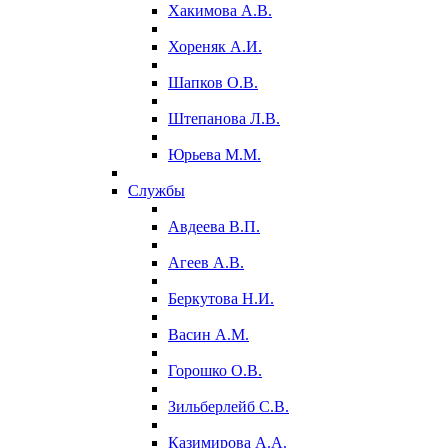
Хакимова А.В.
Хореняк А.И.
Шапков О.В.
Штепанова Л.В.
Юрьева М.М.
Службы
Авдеева В.П.
Агеев А.В.
Беркутова Н.И.
Васин А.М.
Горошко О.В.
Зильберлейб С.В.
Казимирова А.А.