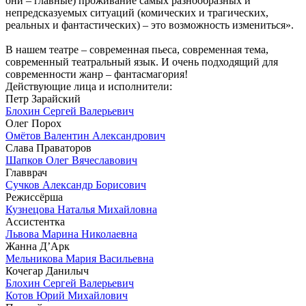
они – главные) проживание самых разнообразных и
непредсказуемых ситуаций (комических и трагических,
реальных и фантастических) – это возможность измениться».
В нашем театре – современная пьеса, современная тема,
современный театральный язык. И очень подходящий для
современности жанр – фантасмагория!
Действующие лица и исполнители:
Петр Зарайский
Блохин Сергей Валерьевич
Олег Порох
Омётов Валентин Александрович
Слава Праваторов
Шапков Олег Вячеславович
Главврач
Сучков Александр Борисович
Режиссёрша
Кузнецова Наталья Михайловна
Ассистентка
Львова Марина Николаевна
Жанна Д’Арк
Мельникова Мария Васильевна
Кочегар Данилыч
Блохин Сергей Валерьевич
Котов Юрий Михайлович