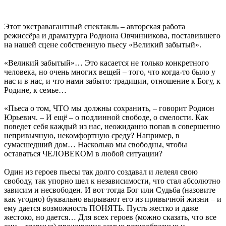
Этот экстравагантный спектакль – авторская работа
режиссёра и драматурга Родиона Овчинникова, поставившего
на нашей сцене собственную пьесу «Великий забытый».
«Великий забытый»… Это касается не только конкретного
человека, но очень многих вещей – того, что когда-то было у
нас и в нас, и что нами забыто: традиции, отношение к Богу, к
Родине, к семье…
«Пьеса о том, ЧТО мы должны сохранить, – говорит Родион
Юрьевич. – И ещё – о подлинной свободе, о смелости. Как
поведет себя каждый из нас, неожиданно попав в совершенно
непривычную, некомфортную среду? Например, в
сумасшедший дом… Насколько мы свободны, чтобы
оставаться ЧЕЛОВЕКОМ в любой ситуации?
Один из героев пьесы так долго создавал и лелеял свою
свободу, так упорно шел к независимости, что стал абсолютно
зависим и несвободен. И вот тогда Бог или Судьба (назовите
как угодно) буквально вырывают его из привычной жизни – и
ему дается возможность ПОНЯТЬ. Пусть жестко и даже
жестоко, но дается… Для всех героев (можно сказать, что все