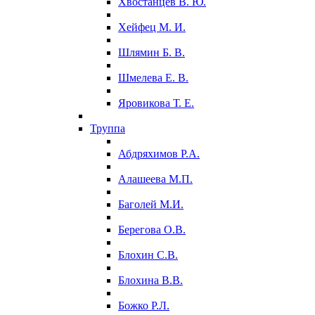
Хвостанцев В. Ю.
Хейфец М. И.
Шлямин Б. В.
Шмелева Е. В.
Яровикова Т. Е.
Труппа
Абдряхимов Р.А.
Алашеева М.П.
Баголей М.И.
Берегова О.В.
Блохин С.В.
Блохина В.В.
Божко Р.Л.