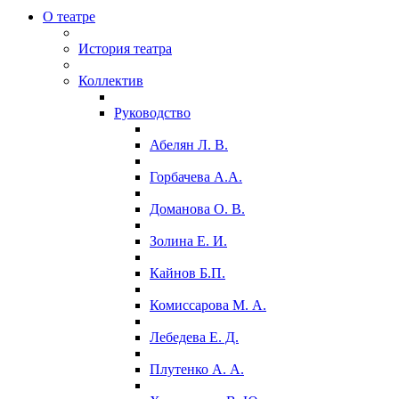
О театре
История театра
Коллектив
Руководство
Абелян Л. В.
Горбачева А.А.
Доманова О. В.
Золина Е. И.
Кайнов Б.П.
Комиссарова М. А.
Лебедева Е. Д.
Плутенко А. А.