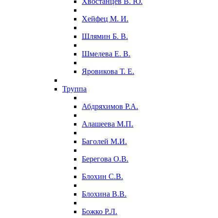
Хвостанцев В. Ю.
Хейфец М. И.
Шлямин Б. В.
Шмелева Е. В.
Яровикова Т. Е.
Труппа
Абдряхимов Р.А.
Алашеева М.П.
Баголей М.И.
Берегова О.В.
Блохин С.В.
Блохина В.В.
Божко Р.Л.