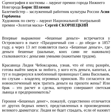
Сценография и костюмы – лауреат премии города Нижнего
Новгорода
Борис Шлямин
Балетмейстер – заслуженный работник культуры России
Асия
Горбачева
Художник по свету – лауреат Национальной театральной
премии «Золотая маска»
Сергей СКОРНЕЦКИЙ
Впервые выражение «бешеные деньги» встречается у
Островского в пьесе «Праздничный сон – до обеда» в 1857
году, а через 13 лет появляется пьеса «Бешеные деньги», где
деньги бешеные (шальные, коих сами не наживали)
сталкиваются с деньгами умными (нажитыми трудом).
Красавица Лидия Чебоксарова, узнав, что её отец разорён,
готова выйти замуж за любого, у кого есть деньги, капитал, а
тут и подвернулся влюбленный провинциал Савва Васильков,
по слухам – владелец огромных приисков. Но согласится ли
новоиспеченный муж тратить деньги на прихоти жены? Или
брак – это расчет и сделка, которую совершают светская
львица и предприниматель?
Героиня «Бешеных денег», пожалуй, существенно отличается
от других бедных невест, представленных в произведениях
великого драматурга: Лидия не будет страдать, если её назовут