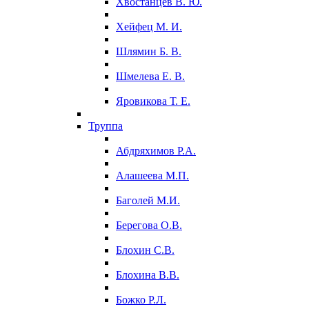
Хвостанцев В. Ю.
Хейфец М. И.
Шлямин Б. В.
Шмелева Е. В.
Яровикова Т. Е.
Труппа
Абдряхимов Р.А.
Алашеева М.П.
Баголей М.И.
Берегова О.В.
Блохин С.В.
Блохина В.В.
Божко Р.Л.