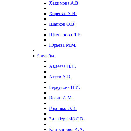
Хакимова А.В.
Хореняк А.И.
Шапков О.В.
Штепанова Л.В.
Юрьева М.М.
Службы
Авдеева В.П.
Агеев А.В.
Беркутова Н.И.
Васин А.М.
Горошко О.В.
Зильберлейб С.В.
Казимирова А.А.