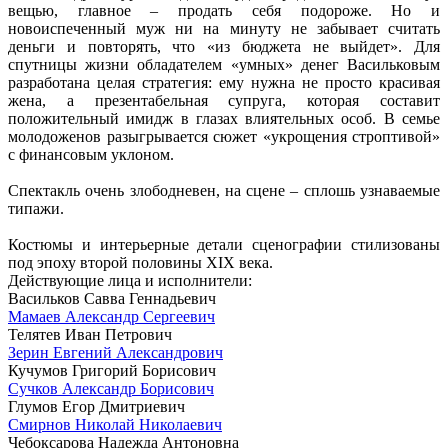
вещью, главное – продать себя подороже. Но и
новоиспеченный муж ни на минуту не забывает считать
деньги и повторять, что «из бюджета не выйдет». Для
спутницы жизни обладателем «умных» денег Васильковым
разработана целая стратегия: ему нужна не просто красивая
жена, а презентабельная супруга, которая составит
положительный имидж в глазах влиятельных особ. В семье
молодоженов разыгрывается сюжет «укрощения строптивой»
с финансовым уклоном.
Спектакль очень злободневен, на сцене – сплошь узнаваемые
типажи.
Костюмы и интерьерные детали сценографии стилизованы
под эпоху второй половины XIX века.
Действующие лица и исполнители:
Васильков Савва Геннадьевич
Мамаев Александр Сергеевич
Телятев Иван Петрович
Зерин Евгений Александрович
Кучумов Григорий Борисович
Сучков Александр Борисович
Глумов Егор Дмитриевич
Смирнов Николай Николаевич
Чебоксарова Надежда Антоновна