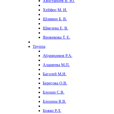
Хвостанцев В. Ю.
Хейфец М. И.
Шлямин Б. В.
Шмелева Е. В.
Яровикова Т. Е.
Труппа
Абдряхимов Р.А.
Алашеева М.П.
Баголей М.И.
Берегова О.В.
Блохин С.В.
Блохина В.В.
Божко Р.Л.