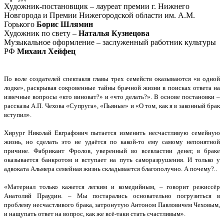
Художник-постановщик – лауреат премии г. Нижнего
Новгорода и Премии Нижегородской области им. А.М.
Горького
Борис Шлямин
Художник по свету –
Наталья Кузнецова
Музыкальное оформление – заслуженный работник культуры
РФ
Михаил Хейфец
По воле создателей спектакля главы трех семейств оказываются «в одной
лодке», раскрывая сокровенные тайны брачной жизни в поисках ответа на
извечные вопросы «кто виноват?» и «что делать?». В основе постановки –
рассказы А.П. Чехова «Супруга», «Пьяные» и «О том, как я в законный брак
вступил».
Хирург Николай Евграфович пытается изменить несчастливую семейную
жизнь, но сделать это не удаётся по какой-то ему самому непонятной
причине. Фабрикант Фролов, уверенный во всевластии денег, в браке
оказывается банкротом и вступает на путь саморазрушения. И только у
адвоката Альмера семейная жизнь складывается благополучно. А почему?..
«Материал только кажется легким и комедийным, – говорит режиссёр
Анатолий Праудин. – Мы постарались основательно погрузиться в
проблему несчастливого брака, затронутую Антоном Павловичем Чеховым,
и нащупать ответ на вопрос, как же всё-таки стать счастливым».