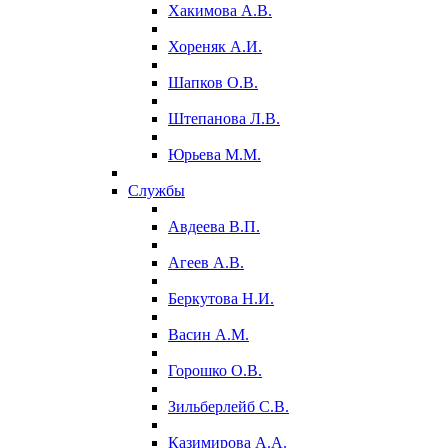
Хакимова А.В.
Хореняк А.И.
Шапков О.В.
Штепанова Л.В.
Юрьева М.М.
Службы
Авдеева В.П.
Агеев А.В.
Беркутова Н.И.
Васин А.М.
Горошко О.В.
Зильберлейб С.В.
Казимирова А.А.