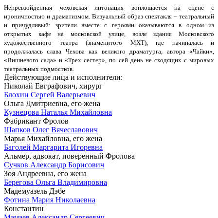
Непревзойденная чеховская интонация воплощается на сцене с
ироничностью и драматизмом. Визуальный образ спектакля – театральный
и причудливый: зрители вместе с героями оказываются в одном из
открытых кафе на московской улице, возле здания Московского
художественного театра (знаменитого МХТ), где начиналась и
продолжалась слава Чехова как великого драматурга, автора «Чайки»,
«Вишневого сада» и «Трех сестер», по сей день не сходящих с мировых
театральных подмостков.
Действующие лица и исполнители:
Николай Евграфович, хирург
Блохин Сергей Валерьевич
Ольга Дмитриевна, его жена
Кузнецова Наталья Михайловна
Фабрикант Фролов
Шапков Олег Вячеславович
Марья Михайловна, его жена
Баголей Маргарита Игоревна
Альмер, адвокат, поверенный Фролова
Сучков Александр Борисович
Зоя Андреевна, его жена
Берегова Ольга Владимировна
Мадемуазель Дэбе
Фотина Мария Николаевна
Константин
Мамаев Александр Сергеевич