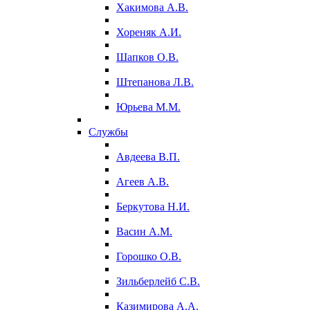
Хакимова А.В.
Хореняк А.И.
Шапков О.В.
Штепанова Л.В.
Юрьева М.М.
Службы
Авдеева В.П.
Агеев А.В.
Беркутова Н.И.
Васин А.М.
Горошко О.В.
Зильберлейб С.В.
Казимирова А.А.