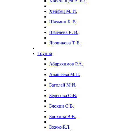
Хвостанцев В. Ю.
Хейфец М. И.
Шлямин Б. В.
Шмелева Е. В.
Яровикова Т. Е.
Труппа
Абдряхимов Р.А.
Алашеева М.П.
Баголей М.И.
Берегова О.В.
Блохин С.В.
Блохина В.В.
Божко Р.Л.