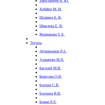
Хвостанцев В. Ю.
Хейфец М. И.
Шлямин Б. В.
Шмелева Е. В.
Яровикова Т. Е.
Труппа
Абдряхимов Р.А.
Алашеева М.П.
Баголей М.И.
Берегова О.В.
Блохин С.В.
Блохина В.В.
Божко Р.Л.