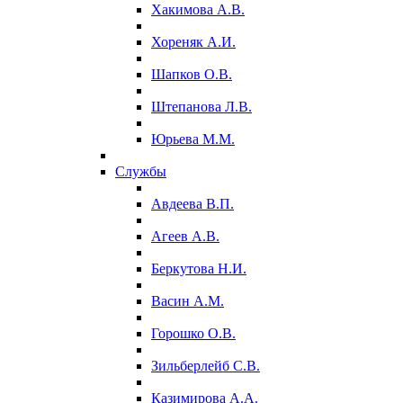
Хакимова А.В.
Хореняк А.И.
Шапков О.В.
Штепанова Л.В.
Юрьева М.М.
Службы
Авдеева В.П.
Агеев А.В.
Беркутова Н.И.
Васин А.М.
Горошко О.В.
Зильберлейб С.В.
Казимирова А.А.