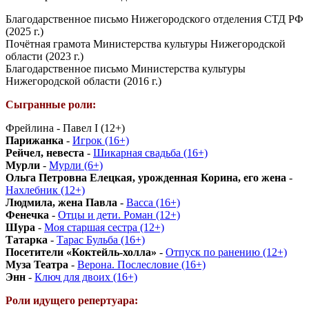
Благодарственное письмо Нижегородского отделения СТД РФ
(2025 г.)
Почётная грамота Министерства культуры Нижегородской
области (2023 г.)
Благодарственное письмо Министерства культуры
Нижегородской области (2016 г.)
Сыгранные роли:
Фрейлина - Павел I (12+)
Парижанка
-
Игрок (16+)
Рейчел, невеста
-
Шикарная свадьба (16+)
Мурли
-
Мурли (6+)
Ольга Петровна Елецкая, урожденная Корина, его жена
-
Нахлебник (12+)
Людмила, жена Павла
-
Васса (16+)
Фенечка
-
Отцы и дети. Роман (12+)
Шура
-
Моя старшая сестра (12+)
Татарка
-
Тарас Бульба (16+)
Посетители «Коктейль-холла»
-
Отпуск по ранению (12+)
Муза Театра
-
Верона. Послесловие (16+)
Энн
-
Ключ для двоих (16+)
Роли идущего репертуара: