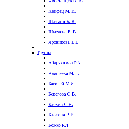
Хвостанцев В. Ю.
Хейфец М. И.
Шлямин Б. В.
Шмелева Е. В.
Яровикова Т. Е.
Труппа
Абдряхимов Р.А.
Алашеева М.П.
Баголей М.И.
Берегова О.В.
Блохин С.В.
Блохина В.В.
Божко Р.Л.