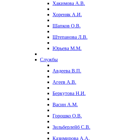
Хакимова А.В.
Хореняк А.И.
Шапков О.В.
Штепанова Л.В.
Юрьева М.М.
Службы
Авдеева В.П.
Агеев А.В.
Беркутова Н.И.
Васин А.М.
Горошко О.В.
Зильберлейб С.В.
Казимирова А.А.