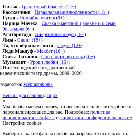
Гостья
-
Гранатовый браслет (12+)
Рассказчики
-
Параллельные влюбленности (16+)
Гусля
-
Незнайка учится (6+)
Царица-Мачеха
-
Сказка о мертвой царевне и о семи
богатырях (6+)
Агитбригада
-
Энергичные люди (18+)
Лиза
-
Сдвиг (18+)
Та, что обрывает нити
-
Смута (12+)
Леди Макдуф
-
Макбет (16+)
Свита Титании
-
Сон в летнюю ночь (16+)
Музыкант
-
Уроки любви (16+)
© Нижегородский государственный
академический театр драмы, 2009–2020
Разработка:
Webrazrabotka
Версия для слабовидящих
×
Мы обрабатываем cookies, чтобы сделать наш сайт удобнее и
персонализированее для вас. Подробнее:
политика
использования «cookies»
и
«политики конфиденциальности»
.
Настройки cookies
Выберите, какие файлы cookie вы разрешаете использовать: