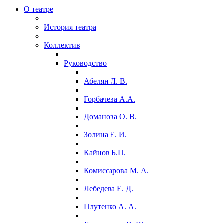
О театре
История театра
Коллектив
Руководство
Абелян Л. В.
Горбачева А.А.
Доманова О. В.
Золина Е. И.
Кайнов Б.П.
Комиссарова М. А.
Лебедева Е. Д.
Плутенко А. А.