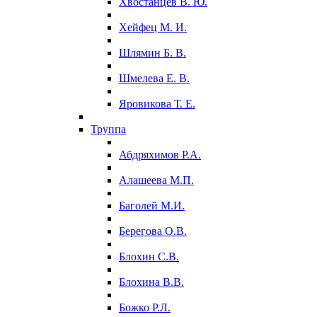
Хвостанцев В. Ю.
Хейфец М. И.
Шлямин Б. В.
Шмелева Е. В.
Яровикова Т. Е.
Труппа
Абдряхимов Р.А.
Алашеева М.П.
Баголей М.И.
Берегова О.В.
Блохин С.В.
Блохина В.В.
Божко Р.Л.