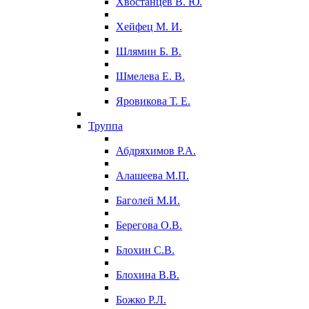
Хвостанцев В. Ю.
Хейфец М. И.
Шлямин Б. В.
Шмелева Е. В.
Яровикова Т. Е.
Труппа
Абдряхимов Р.А.
Алашеева М.П.
Баголей М.И.
Берегова О.В.
Блохин С.В.
Блохина В.В.
Божко Р.Л.