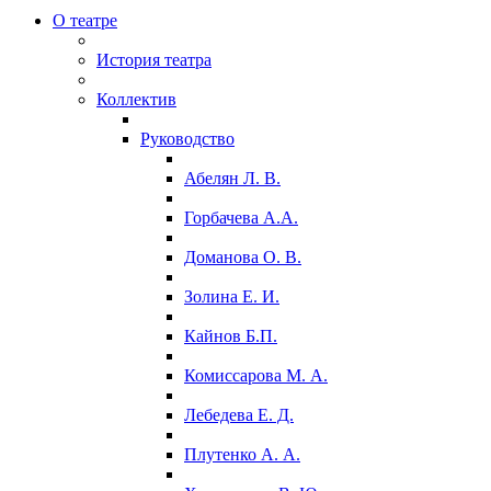
О театре
История театра
Коллектив
Руководство
Абелян Л. В.
Горбачева А.А.
Доманова О. В.
Золина Е. И.
Кайнов Б.П.
Комиссарова М. А.
Лебедева Е. Д.
Плутенко А. А.