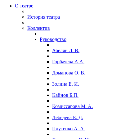
О театре
История театра
Коллектив
Руководство
Абелян Л. В.
Горбачева А.А.
Доманова О. В.
Золина Е. И.
Кайнов Б.П.
Комиссарова М. А.
Лебедева Е. Д.
Плутенко А. А.