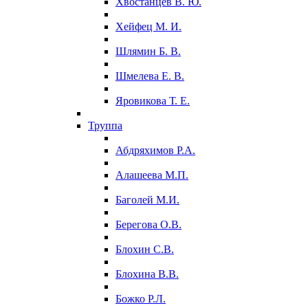
Хвостанцев В. Ю.
Хейфец М. И.
Шлямин Б. В.
Шмелева Е. В.
Яровикова Т. Е.
Труппа
Абдряхимов Р.А.
Алашеева М.П.
Баголей М.И.
Берегова О.В.
Блохин С.В.
Блохина В.В.
Божко Р.Л.