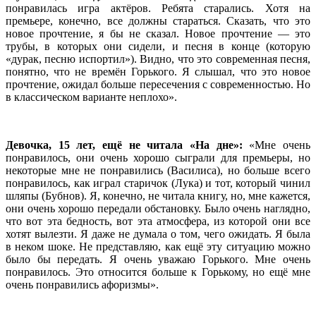
понравилась игра актёров. Ребята старались. Хотя на
премьере, конечно, все должны стараться. Сказать, что это
новое прочтение, я бы не сказал. Новое прочтение — это
трубы, в которых они сидели, и песня в конце (которую
«дурак, песню испортил»). Видно, что это современная песня,
понятно, что не времён Горького. Я слышал, что это новое
прочтение, ожидал больше пересечения с современностью. Но
в классическом варианте неплохо».
Девочка, 15 лет, ещё не читала «На дне»:
«Мне очень
понравилось, они очень хорошо сыграли для премьеры, но
некоторые мне не понравились (Василиса), но больше всего
понравилось, как играл старичок (Лука) и тот, который чинил
шляпы (Бубнов). Я, конечно, не читала книгу, но, мне кажется,
они очень хорошо передали обстановку. Было очень наглядно,
что вот эта бедность, вот эта атмосфера, из которой они все
хотят вылезти. Я даже не думала о том, чего ожидать. Я была
в неком шоке. Не представляю, как ещё эту ситуацию можно
было бы передать. Я очень уважаю Горького. Мне очень
понравилось. Это относится больше к Горькому, но ещё мне
очень понравились афоризмы».