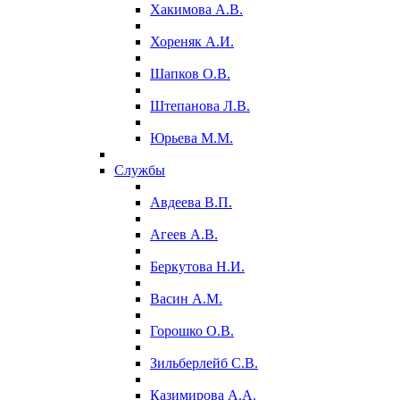
Хакимова А.В.
Хореняк А.И.
Шапков О.В.
Штепанова Л.В.
Юрьева М.М.
Службы
Авдеева В.П.
Агеев А.В.
Беркутова Н.И.
Васин А.М.
Горошко О.В.
Зильберлейб С.В.
Казимирова А.А.