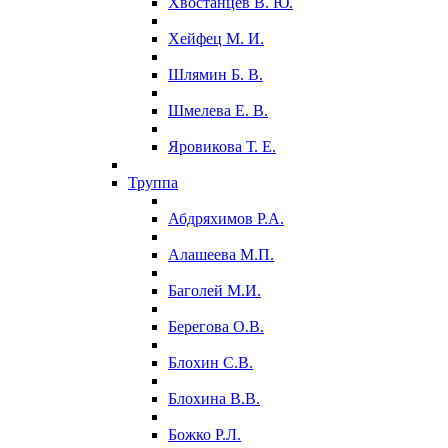
Хвостанцев В. Ю.
Хейфец М. И.
Шлямин Б. В.
Шмелева Е. В.
Яровикова Т. Е.
Труппа
Абдряхимов Р.А.
Алашеева М.П.
Баголей М.И.
Берегова О.В.
Блохин С.В.
Блохина В.В.
Божко Р.Л.