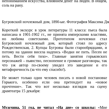
непониманием искусства, влиянием денег на людей. В общем,
соль на рану.
Бугровский ночлежный дом, 1890-ые. Фотография Максима Д
Короткий экскурс в урок литературы 11 класса: пьеса была
написана в 1901-1902 гг., не принята имперскими властями,
но любима советскими. Прототипом ночлежки стал
Бугровский ночлежный дом, который стоял по адресу
Рождественская, 2. Купцы Бугровы были старообрядцами, и
потому на здании висела надпись «Водки не пить. Песен не
петь. Вести себя тихо». Главные занятия горьковских
персонажей – пьянство, песнопение и громкие разговоры, так
что уж автор по-своему увидел это заведение и его
метафоричность (за что ему спасибо!).
Не может только один человек писать о новой постановке
Горького, особенно если она претендует на «новое
прочтение». Так что вот несколько взглядов на сцену
драмтеатра 15 декабря:
Мужчина, 51 год, не читал «На дне» со школы:
«Мне