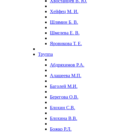
Хвостанцев В. Ю.
Хейфец М. И.
Шлямин Б. В.
Шмелева Е. В.
Яровикова Т. Е.
Труппа
Абдряхимов Р.А.
Алашеева М.П.
Баголей М.И.
Берегова О.В.
Блохин С.В.
Блохина В.В.
Божко Р.Л.