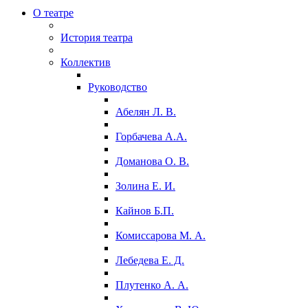
О театре
История театра
Коллектив
Руководство
Абелян Л. В.
Горбачева А.А.
Доманова О. В.
Золина Е. И.
Кайнов Б.П.
Комиссарова М. А.
Лебедева Е. Д.
Плутенко А. А.