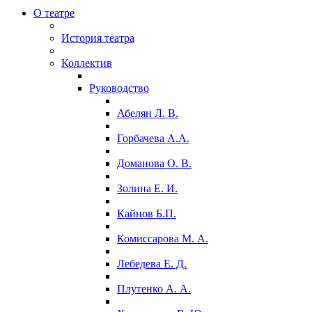
О театре
История театра
Коллектив
Руководство
Абелян Л. В.
Горбачева А.А.
Доманова О. В.
Золина Е. И.
Кайнов Б.П.
Комиссарова М. А.
Лебедева Е. Д.
Плутенко А. А.