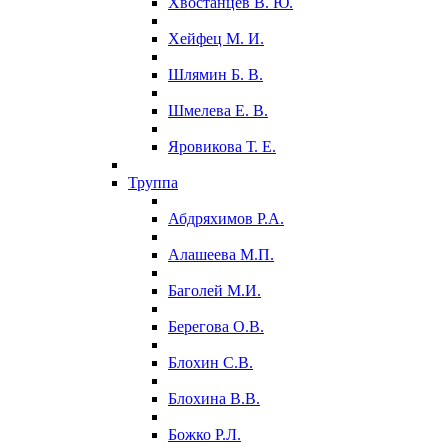
Хвостанцев В. Ю.
Хейфец М. И.
Шлямин Б. В.
Шмелева Е. В.
Яровикова Т. Е.
Труппа
Абдряхимов Р.А.
Алашеева М.П.
Баголей М.И.
Берегова О.В.
Блохин С.В.
Блохина В.В.
Божко Р.Л.