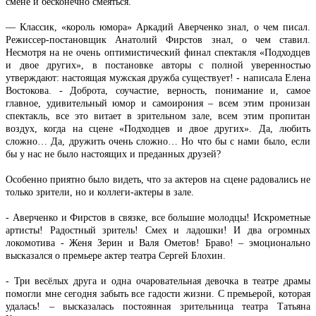
смене и бесконечно смеяться.
— Классик, «король юмора» Аркадий Аверченко знал, о чем писал.
Режиссер-постановщик Анатолий Фирстов знал, о чем ставил.
Несмотря на не очень оптимистический финал спектакля «Подходцев
и двое других», в постановке авторы с полной уверенностью
утверждают: настоящая мужская дружба существует! - написала Елена
Востокова. - Доброта, соучастие, верность, понимание и, самое
главное, удивительный юмор и самоирония – всем этим пронизан
спектакль, все это витает в зрительном зале, всем этим пропитан
воздух, когда на сцене «Подходцев и двое других». Да, любить
сложно… Да, дружить очень сложно… Но что бы с нами было, если
бы у нас не было настоящих и преданных друзей?
Особенно приятно было видеть, что за актеров на сцене радовались не
только зрители, но и коллеги-актеры в зале.
- Аверченко и Фирстов в связке, все большие молодцы! Искрометные
артисты! Радостный зритель! Смех и ладошки! И два огромных
локомотива - Женя Зерин и Валя Ометов! Браво! – эмоционально
высказался о премьере актер театра Сергей Блохин.
- Три весёлых друга и одна очаровательная девочка в театре драмы
помогли мне сегодня забыть все гадости жизни. С премьерой, которая
удалась! – высказалась постоянная зрительница театра Татьяна