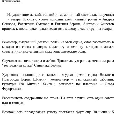
Кривчикова.
На удивление легкий, тонкий и гармоничный спектакль получился
у
театра. К слову, кроме исполнителей главный ролей – Андрея
Соцкова, Валентина Ометова и Евгения Зерина, Анатолий Фирстов
привлек к постановке практически всю молодую часть труппы театра.
Режиссер, сыгравший десятки ролей на этой сцене, смог рассмотреть в
каждом из своих молодых коллег ту изюминку, которая помогает
сделать индивидуальными даже эпизодические роли.
Случился на сцене театра и дебют. Трогательную роль девочки сыграла
"театральная дочка" Сашенька Зерина.
Художник-постановщик спектакля – лауреат премии города Нижнего
Новгорода Борис Шлямин, композитор – заслуженный работник
культуры РФ Михаил Хейфец, режиссёр по пластике – Ольга
Федорченко.
Рассказывать содержание не стоит. На этот случай есть один совет:
иди и смотри.
Возможность порадоваться успеху спектакля будет еще 30 июня и 5