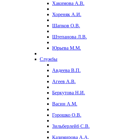
Хакимова А.В.
Хореняк А.И.
Шапков О.В.
Штепанова Л.В.
Юрьева М.М.
Службы
Авдеева В.П.
Агеев А.В.
Беркутова Н.И.
Васин А.М.
Горошко О.В.
Зильберлейб С.В.
Казимирова А.А.