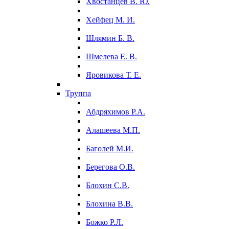
Хвостанцев В. Ю.
Хейфец М. И.
Шлямин Б. В.
Шмелева Е. В.
Яровикова Т. Е.
Труппа
Абдряхимов Р.А.
Алашеева М.П.
Баголей М.И.
Берегова О.В.
Блохин С.В.
Блохина В.В.
Божко Р.Л.