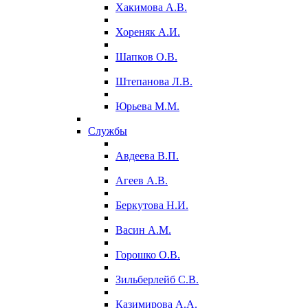
Хакимова А.В.
Хореняк А.И.
Шапков О.В.
Штепанова Л.В.
Юрьева М.М.
Службы
Авдеева В.П.
Агеев А.В.
Беркутова Н.И.
Васин А.М.
Горошко О.В.
Зильберлейб С.В.
Казимирова А.А.