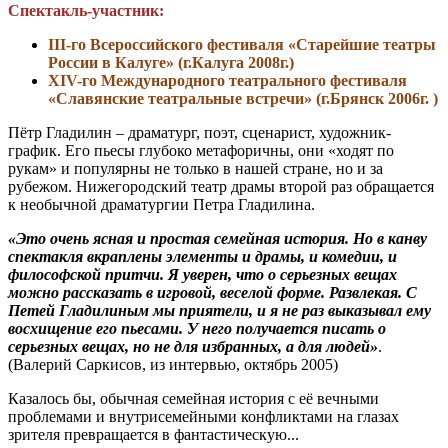
Спектакль-участник:
III-го Всероссийского фестиваля «Старейшие театры
России в Калуге» (г.Калуга 2008г.)
XIV-го Международного театрального фестиваля
«Славянские театральные встречи» (г.Брянск 2006г. )
Пётр Гладилин – драматург, поэт, сценарист, художник-
график. Его пьесы глубоко метафоричны, они «ходят по
рукам» и популярны не только в нашей стране, но и за
рубежом. Нижегородский театр драмы второй раз обращается
к необычной драматургии Петра Гладилина.
«Это очень ясная и простая семейная история. Но в канву
спектакля вкраплены элементы и драмы, и комедии, и
философской притчи. Я уверен, что о серьезных вещах
можно рассказать в игровой, веселой форме. Развлекая. С
Петей Гладилиным мы приятели, и я не раз выказывал ему
восхищение его пьесами. У него получается писать о
серьезных вещах, но не для избранных, а для людей»
.
(Валерий Саркисов, из интервью, октябрь 2005)
Казалось бы, обычная семейная история с её вечными
проблемами и внутрисемейными конфликтами на глазах
зрителя превращается в фантастическую...