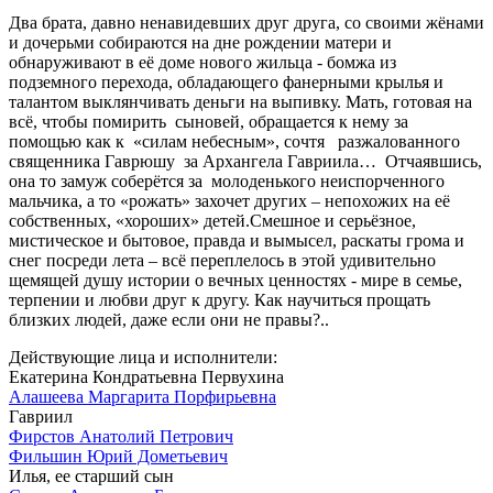
Два брата, давно ненавидевших друг друга, со своими жёнами
и дочерьми собираются на дне рождении матери и
обнаруживают в её доме нового жильца - бомжа из
подземного перехода, обладающего фанерными крылья и
талантом выклянчивать деньги на выпивку. Мать, готовая на
всё, чтобы помирить сыновей, обращается к нему за
помощью как к «силам небесным», сочтя разжалованного
священника Гаврюшу за Архангела Гавриила… Отчаявшись,
она то замуж соберётся за молоденького неиспорченного
мальчика, а то «рожать» захочет других – непохожих на её
собственных, «хороших» детей.Смешное и серьёзное,
мистическое и бытовое, правда и вымысел, раскаты грома и
снег посреди лета – всё переплелось в этой удивительно
щемящей душу истории о вечных ценностях - мире в семье,
терпении и любви друг к другу. Как научиться прощать
близких людей, даже если они не правы?..
Действующие лица и исполнители:
Екатерина Кондратьевна Первухина
Алашеева Маргарита Порфирьевна
Гавриил
Фирстов Анатолий Петрович
Фильшин Юрий Дометьевич
Илья, ее старший сын