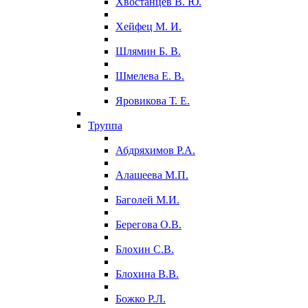
Хвостанцев В. Ю.
Хейфец М. И.
Шлямин Б. В.
Шмелева Е. В.
Яровикова Т. Е.
Труппа
Абдряхимов Р.А.
Алашеева М.П.
Баголей М.И.
Берегова О.В.
Блохин С.В.
Блохина В.В.
Божко Р.Л.