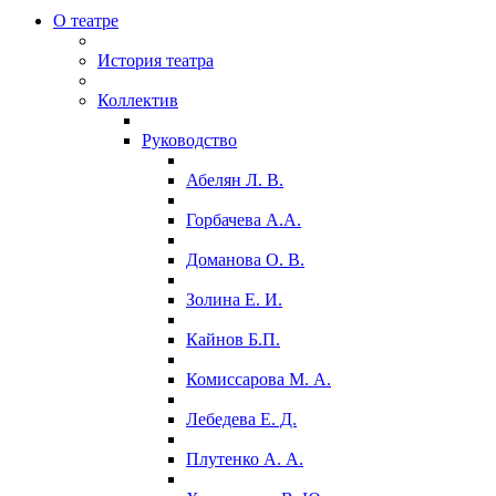
О театре
История театра
Коллектив
Руководство
Абелян Л. В.
Горбачева А.А.
Доманова О. В.
Золина Е. И.
Кайнов Б.П.
Комиссарова М. А.
Лебедева Е. Д.
Плутенко А. А.