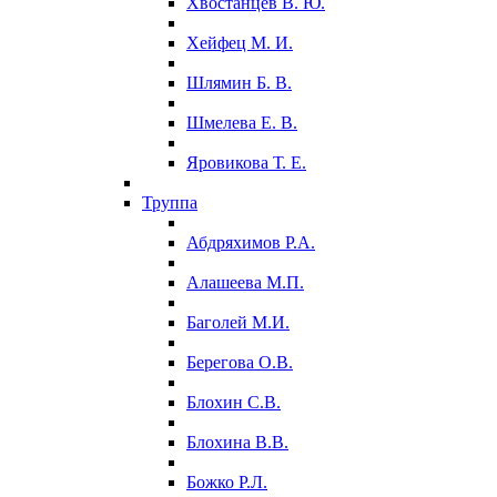
Хвостанцев В. Ю.
Хейфец М. И.
Шлямин Б. В.
Шмелева Е. В.
Яровикова Т. Е.
Труппа
Абдряхимов Р.А.
Алашеева М.П.
Баголей М.И.
Берегова О.В.
Блохин С.В.
Блохина В.В.
Божко Р.Л.