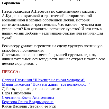
Горбачёва
Пьеса режиссера А.Песегова по одноименному рассказу
А.Куприна о красивой и трагической истории чистой
возвышенной и заранее обреченной любви, история
сентиментальная и трогательная. Что важнее – чувства или
условности? Как отличить настоящее чувство? И что есть в
нашей жизни любовь – величайшее счастье или величайшая
мука?
Режиссеру удалось перенести на сцену хрупкую поэтичную
атмосферу произведения.
Спектакль наполнен светлой щемящей грустью, однако,
лишен фатальной безысходности. Финал открыт и таит в себе
немало сюрпризов…
ПРЕССА:
Сергей Плотицин "Шекспир не писал мелодрам"
Мария Тихонова "Пока мы живы - все возможно… "
Действующие лица и исполнители:
Вера Николаевна
Сметанина Елена Анатольевна
Берегова Ольга Владимировна
Князь Василий Львович, ее муж