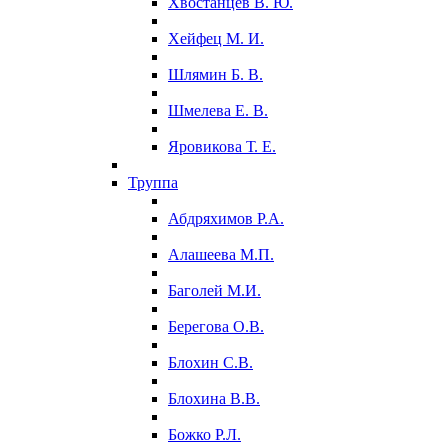
Хвостанцев В. Ю.
Хейфец М. И.
Шлямин Б. В.
Шмелева Е. В.
Яровикова Т. Е.
Труппа
Абдряхимов Р.А.
Алашеева М.П.
Баголей М.И.
Берегова О.В.
Блохин С.В.
Блохина В.В.
Божко Р.Л.