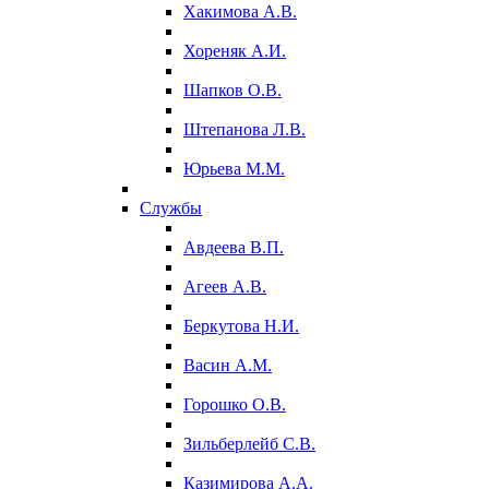
Хакимова А.В.
Хореняк А.И.
Шапков О.В.
Штепанова Л.В.
Юрьева М.М.
Службы
Авдеева В.П.
Агеев А.В.
Беркутова Н.И.
Васин А.М.
Горошко О.В.
Зильберлейб С.В.
Казимирова А.А.