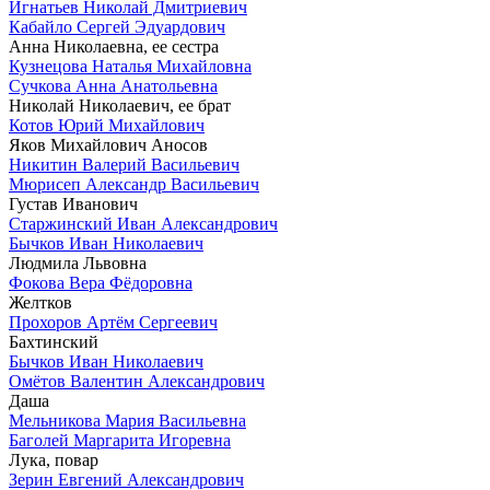
Игнатьев Николай Дмитриевич
Кабайло Сергей Эдуардович
Анна Николаевна, ее сестра
Кузнецова Наталья Михайловна
Сучкова Анна Анатольевна
Николай Николаевич, ее брат
Котов Юрий Михайлович
Яков Михайлович Аносов
Никитин Валерий Васильевич
Мюрисеп Александр Васильевич
Густав Иванович
Старжинский Иван Александрович
Бычков Иван Николаевич
Людмила Львовна
Фокова Вера Фёдоровна
Желтков
Прохоров Артём Сергеевич
Бахтинский
Бычков Иван Николаевич
Омётов Валентин Александрович
Даша
Мельникова Мария Васильевна
Баголей Маргарита Игоревна
Лука, повар
Зерин Евгений Александрович