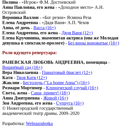
Полина
- «Игрок» Ф.М. Достоевский
Анна Павловна, его жена
- «Доходное место» А.Н.
Островский
Вероника Валлон
- «Бог резни» Ясмина Реза
Елена Андреевна
- «Дядя Ваня» А.П. Чехов
Анна, её дочь
-
Васса (16+)
Елена Андреевна, его жена
-
Дядя Ваня (12+)
Елена Кручинина, знаменитая актриса (она же Молодая
девушка в спектакле-прологе)
-
Без вины виноватые (16+)
Роли идущего репертуара:
РАНЕВСКАЯ ЛЮБОВЬ АНДРЕЕВНА, помещица
-
Вишнёвый сад (16+)
Вера Николаевна
-
Гранатовый браслет (12+)
Катя
-
Твоя Катя (12+)
Жаклин
-
Бестолочь ("La bonne Anna") (16+)
Розмари Мортимер
-
Клинический случай (16+)
Света, жена
-
Саша, привет! (18+)
Анна Дмитриевна
-
Живой (16+)
Зоя Андреевна, его жена
-
Супруга (16+)
© Нижегородский государственный
академический театр драмы, 2009–2020
Разработка:
Webrazrabotka