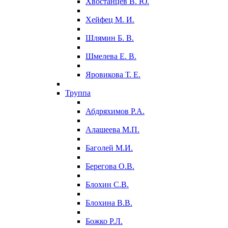
Хвостанцев В. Ю.
Хейфец М. И.
Шлямин Б. В.
Шмелева Е. В.
Яровикова Т. Е.
Труппа
Абдряхимов Р.А.
Алашеева М.П.
Баголей М.И.
Берегова О.В.
Блохин С.В.
Блохина В.В.
Божко Р.Л.