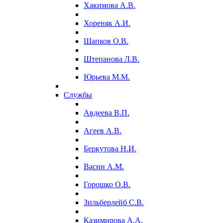
Хакимова А.В.
Хореняк А.И.
Шапков О.В.
Штепанова Л.В.
Юрьева М.М.
Службы
Авдеева В.П.
Агеев А.В.
Беркутова Н.И.
Васин А.М.
Горошко О.В.
Зильберлейб С.В.
Казимирова А.А.