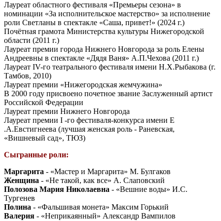
Лауреат областного фестиваля «Премьеры сезона» в
номинации «За исполнительское мастерство» за исполнение
роли Светланы в спектакле «Саша, привет!» (2024 г.)
Почётная грамота Министерства культуры Нижегородской
области (2011 г.)
Лауреат премии города Нижнего Новгорода за роль Елены
Андреевны в спектакле «Дядя Ваня» А.П.Чехова (2011 г.)
Лауреат IV-го театрального фестиваля имени Н.Х.Рыбакова (г.
Тамбов, 2010)
Лауреат премии «Нижегородская жемчужина»
В 2000 году присвоено почетное звание Заслуженный артист
Российской Федерации
Лауреат премии Нижнего Новгорода
Лауреат премии I -го фестиваля-конкурса имени Е
.А.Евстигнеева (лучшая женская роль - Раневская,
«Вишневый сад», ТЮЗ)
Сыгранные роли:
Маргарита
- «Мастер и Маргарита» М. Булгаков
Женщина
- «Не такой, как все» А. Слаповский
Полозова Мария Николаевна
- «Вешние воды» И.С.
Тургенев
Полина
- «Фальшивая монета» Максим Горький
Валерия
- «Неприкаянный» Александр Вампилов