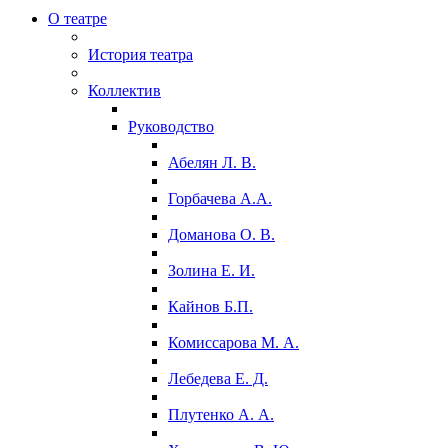
О театре
История театра
Коллектив
Руководство
Абелян Л. В.
Горбачева А.А.
Доманова О. В.
Золина Е. И.
Кайнов Б.П.
Комиссарова М. А.
Лебедева Е. Д.
Плутенко А. А.