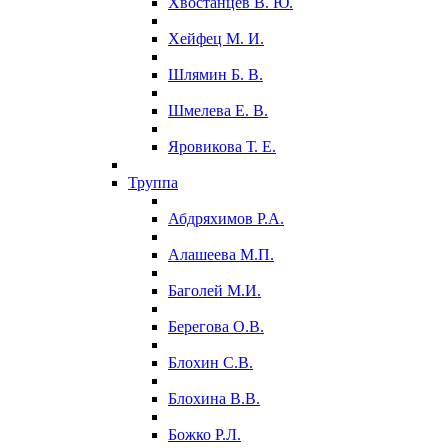
Хвостанцев В. Ю.
Хейфец М. И.
Шлямин Б. В.
Шмелева Е. В.
Яровикова Т. Е.
Труппа
Абдряхимов Р.А.
Алашеева М.П.
Баголей М.И.
Берегова О.В.
Блохин С.В.
Блохина В.В.
Божко Р.Л.