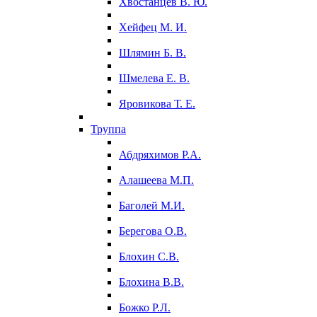
Хвостанцев В. Ю.
Хейфец М. И.
Шлямин Б. В.
Шмелева Е. В.
Яровикова Т. Е.
Труппа
Абдряхимов Р.А.
Алашеева М.П.
Баголей М.И.
Берегова О.В.
Блохин С.В.
Блохина В.В.
Божко Р.Л.