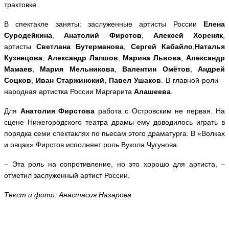
трактовке.
В спектакле заняты: заслуженные артисты России
Елена
Суродейкина
,
Анатолий Фирстов
,
Алексей Хореняк
,
артисты
Светлана Бутерманова
,
Сергей Кабайло
,
Наталья
Кузнецова
,
Александр Лапшов
,
Марина Львова
,
Александр
Мамаев
,
Мария Мельникова
,
Валентин Омётов
,
Андрей
Соцков
,
Иван Старжинский
,
Павел Ушаков
. В главной роли –
народная артистка России Маргарита
Алашеева
.
Для
Анатолия Фирстова
работа с Островским не первая. На
сцене Нижегородского театра драмы ему доводилось играть в
порядка семи спектаклях по пьесам этого драматурга. В «Волках
и овцах» Фирстов исполняет роль Вукола Чугунова.
– Эта роль на сопротивление, но это хорошо для артиста, –
отметил заслуженный артист России.
Текст и фото: Анастасия Назарова