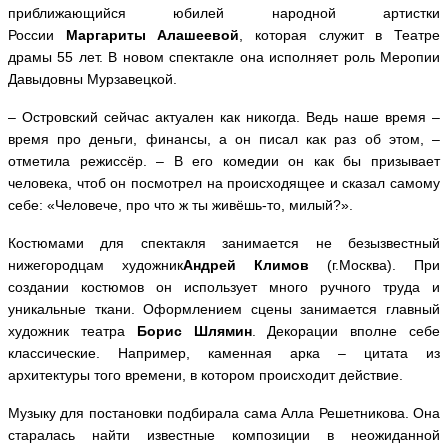
приближающийся юбилей народной артистки
России
Маргариты Алашеевой
, которая служит в Театре
драмы 55 лет. В новом спектакле она исполняет роль Меропии
Давыдовны Мурзавецкой.
– Островский сейчас актуален как никогда. Ведь наше время –
время про деньги, финансы, а он писал как раз об этом, –
отметила режиссёр. – В его комедии он как бы призывает
человека, чтоб он посмотрел на происходящее и сказал самому
себе: «Человече, про что ж ты живёшь-то, милый?».
Костюмами для спектакля занимается не безызвестный
нижегородцам художник
Андрей Климов
(г.Москва). При
создании костюмов он использует много ручного труда и
уникальные ткани. Оформлением сцены занимается главный
художник театра
Борис Шлямин
. Декорации вполне себе
классические. Например, каменная арка – цитата из
архитектуры того времени, в котором происходит действие.
Музыку для постановки подбирала сама Алла Решетникова. Она
старалась найти известные композиции в неожиданной