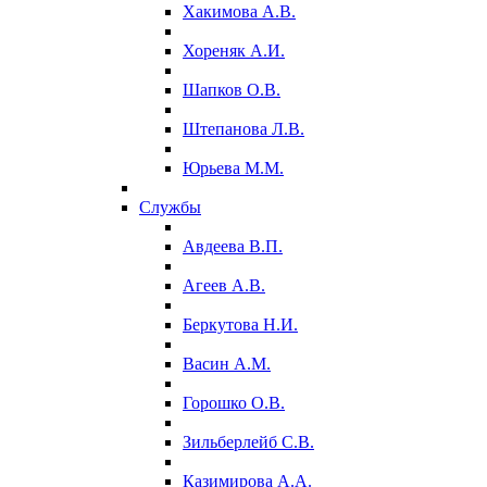
Хакимова А.В.
Хореняк А.И.
Шапков О.В.
Штепанова Л.В.
Юрьева М.М.
Службы
Авдеева В.П.
Агеев А.В.
Беркутова Н.И.
Васин А.М.
Горошко О.В.
Зильберлейб С.В.
Казимирова А.А.