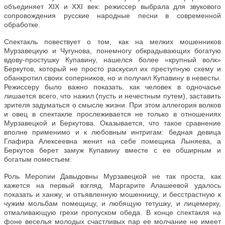
объединяет XIX и XXI век: режиссер выбрала для звукового
сопровождения русские народные песни в современной
обработке.
Спектакль повествует о том, как на мелких мошенников
Мурзавецкую и Чугунова, понемногу обкрадывающих богатую
вдову-простушку Купавину, нашелся более «крупный волк»
Беркутов, который не просто раскусил их преступную схему и
обанкротил своих соперников, но и получил Купавину в невесты.
Режиссеру было важно показать, как человек в одночасье
лишается всего, что нажил (пусть и нечестным путем), заставить
зрителя задуматься о смысле жизни. При этом аллегория волков
и овец в спектакле прослеживается не только в отношениях
Мурзавецкой и Беркутова. Оказывается, что такое сравнение
вполне применимо и к любовным интригам: бедная девица
Глафира Алексеевна женит на себе помещика Лыняева, а
Беркутов берет замуж Купавину вместе с ее обширным и
богатым поместьем.
Роль Меропии Давыдовны Мурзавецкой не так проста, как
кажется на первый взгляд. Маргарите Алашеевой удалось
показать и ханжу, и отъявленную мошенницу, и бесстрастную к
чужим мольбам помещицу, и любящую тетушку, и лицемерку,
отмаливающую грехи пропуском обеда. В конце спектакля на
фоне веселья молодых счастливых пар ее молчание не имеет