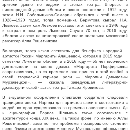
зрители давно не видели в стенах театра. Впервые в
нижегородской драме «Волки и овцы» поставили в 1912 году,
затем Н.И. Собольщиков-Самарин обратился к этой пьесе в
1928—1929 годах, тогда помещика Беркутова сыграл Н.А.
Левкоев. Затем сам Левкоев поставил этот спектакль в 1946 году
и сыграл в нем роль Лыняева. Спустя 70 лет, в 2016 году,
«Волков и овец» на нижегородской сцене поставила московский
режиссер Алла Решетникова.
Во-вторых, театр искал спектакль для бенефиса народной
артистки России Маргариты Алашеевой, которая в 2015 году
отметила 75-летний юбилей, а в 2016 году — 55 лет творческой
деятельности на сцене драмы. «Маргарита Порфирьевна
сопротивлялась, но со временем она пришла к этой особой в
своей творческой карьере роли — Меропии Давыдовны
Мурзавецкой», — сказала заведующая литературно-
драматургической частью театра Тамара Яровикова.
В визуальном оформлении спектакля создатели следовали
традициям эпохи. Наряды для артистов шили в соответствии с
модой, которая существовала во времена написания пьесы. Да
и сценография Бориса Шлямина также соотносится с
архитектурой конца XIX века. На таком фоне, по мнению Аллы
Решетниковой, заметно, что проблемы позапрошлого столетия
очень близки зрителю современному. Музыкальное оформление