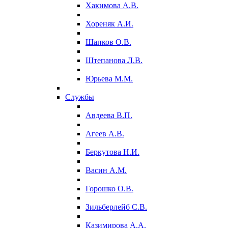
Хакимова А.В.
Хореняк А.И.
Шапков О.В.
Штепанова Л.В.
Юрьева М.М.
Службы
Авдеева В.П.
Агеев А.В.
Беркутова Н.И.
Васин А.М.
Горошко О.В.
Зильберлейб С.В.
Казимирова А.А.