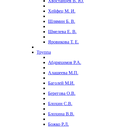
Хвостанцев В. Ю.
Хейфец М. И.
Шлямин Б. В.
Шмелева Е. В.
Яровикова Т. Е.
Труппа
Абдряхимов Р.А.
Алашеева М.П.
Баголей М.И.
Берегова О.В.
Блохин С.В.
Блохина В.В.
Божко Р.Л.