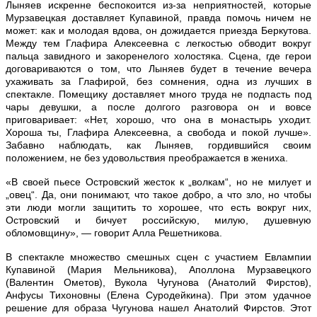
Лыняев искренне беспокоится из-за неприятностей, которые
Мурзавецкая доставляет Купавиной, правда помочь ничем не
может: как и молодая вдова, он дожидается приезда Беркутова.
Между тем Глафира Алексеевна с легкостью обводит вокруг
пальца завидного и закоренелого холостяка. Сцена, где герои
договариваются о том, что Лыняев будет в течение вечера
ухаживать за Глафирой, без сомнения, одна из лучших в
спектакле. Помещику доставляет много труда не подпасть под
чары девушки, а после долгого разговора он и вовсе
приговаривает: «Нет, хорошо, что она в монастырь уходит.
Хороша ты, Глафира Алексеевна, а свобода и покой лучше».
Забавно наблюдать, как Лыняев, гордившийся своим
положением, не без удовольствия преображается в жениха.
«В своей пьесе Островский жесток к „волкам“, но не милует и
„овец“. Да, они понимают, что такое добро, а что зло, но чтобы
эти люди могли защитить то хорошее, что есть вокруг них,
Островский и бичует российскую, милую, душевную
обломовщину», — говорит Алла Решетникова.
В спектакле множество смешных сцен с участием Евлампии
Купавиной (Мария Мельникова), Аполлона Мурзавецкого
(Валентин Ометов), Вукола Чугунова (Анатолий Фирстов),
Анфусы Тихоновны (Елена Суродейкина). При этом удачное
решение для образа Чугунова нашел Анатолий Фирстов. Этот