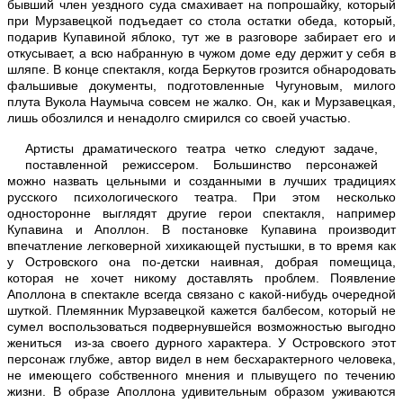
бывший член уездного суда смахивает на попрошайку, который
при Мурзавецкой подъедает со стола остатки обеда, который,
подарив Купавиной яблоко, тут же в разговоре забирает его и
откусывает, а всю набранную в чужом доме еду держит у себя в
шляпе. В конце спектакля, когда Беркутов грозится обнародовать
фальшивые документы, подготовленные Чугуновым, милого
плута Вукола Наумыча совсем не жалко. Он, как и Мурзавецкая,
лишь обозлился и ненадолго смирился со своей участью.
Артисты драматического театра четко следуют задаче,
поставленной режиссером. Большинство персонажей
можно назвать цельными и созданными в лучших традициях
русского психологического театра. При этом несколько
односторонне выглядят другие герои спектакля, например
Купавина и Аполлон. В постановке Купавина производит
впечатление легковерной хихикающей пустышки, в то время как
у Островского она по-детски наивная, добрая помещица,
которая не хочет никому доставлять проблем. Появление
Аполлона в спектакле всегда связано с какой-нибудь очередной
шуткой. Племянник Мурзавецкой кажется балбесом, который не
сумел воспользоваться подвернувшейся возможностью выгодно
жениться из-за своего дурного характера. У Островского этот
персонаж глубже, автор видел в нем бесхарактерного человека,
не имеющего собственного мнения и плывущего по течению
жизни. В образе Аполлона удивительным образом уживаются