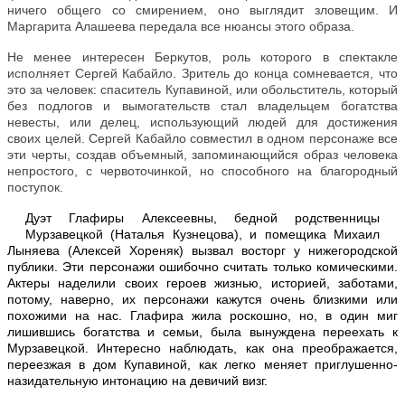
ничего общего со смирением, оно выглядит зловещим. И
Маргарита Алашеева передала все нюансы этого образа.
Не менее интересен Беркутов, роль которого в спектакле
исполняет Сергей Кабайло. Зритель до конца сомневается, что
это за человек: спаситель Купавиной, или обольститель, который
без подлогов и вымогательств стал владельцем богатства
невесты, или делец, использующий людей для достижения
своих целей. Сергей Кабайло совместил в одном персонаже все
эти черты, создав объемный, запоминающийся образ человека
непростого, с червоточинкой, но способного на благородный
поступок.
Дуэт Глафиры Алексеевны, бедной родственницы
Мурзавецкой (Наталья Кузнецова), и помещика Михаил
Лыняева (Алексей Хореняк) вызвал восторг у нижегородской
публики. Эти персонажи ошибочно считать только комическими.
Актеры наделили своих героев жизнью, историей, заботами,
потому, наверно, их персонажи кажутся очень близкими или
похожими на нас. Глафира жила роскошно, но, в один миг
лишившись богатства и семьи, была вынуждена переехать к
Мурзавецкой. Интересно наблюдать, как она преображается,
переезжая в дом Купавиной, как легко меняет приглушенно-
назидательную интонацию на девичий визг.