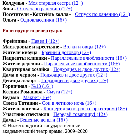
Колдунья
-
Моя старшая сестра (12+)
Зина
-
Отпуск по ранению (12+)
Посетители «Коктейль-холла»
-
Отпуск по ранению (12+)
Ольга
-
Одноклассники (16+)
Роли идущего репертуара:
Фрейлины
-
Павел I (12+)
Мастеровые и крестьяне
-
Волки и овцы (12+)
Жители кибуца
-
Брачный договор (12+)
Пациенты клиники
-
Параллельные влюбленности (16+)
Жители деревни
-
Параллельные влюбленности (16+)
Квартирная хозяйка
-
Подходцев и двое других (12+)
Дама в черном
-
Подходцев и двое других (12+)
Девицы-эскорт
-
Подходцев и двое других (12+)
Горничная
-
№13 (16+)
Ксения Романова
-
Смута (12+)
Ведьма
-
Макбет (16+)
Свита Титании
-
Сон в летнюю ночь (16+)
Житель поселка
-
Концерт для острова с оркестром (18+)
Участник спектакля
-
Передай товарищу! (12+)
Дамы
-
Бешеные деньги (16+)
© Нижегородский государственный
академический театр драмы, 2009–2020