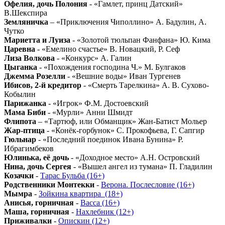
Офелия, дочь Полония
- «Гамлет, принц Датский»
В.Шекспира
Земляничка
– «Приключения Чиполлино» А. Бадулин, А.
Чутко
Мариетта и Луиза
- «Золотой тюльпан Фанфана» Ю. Кима
Царевна
- «Емелино счастье» В. Новацкий, Р. Сеф
Лиза Волкова
- «Конкурс» А. Галин
Цыганка
- «Похождения господина Ч.» М. Булгаков
Джемма Розелли
- «Вешние воды» Иван Тургенев
Ибисов, 2-й кредитор
- «Смерть Тарелкина» А. В. Сухово-
Кобылин
Парижанка
- «Игрок» Ф.М. Достоевский
Мама Биби
- «Мурли» Анни Шмидт
Флипота
– «Тартюф, или Обманщик» Жан-Батист Мольер
Жар-птица
- «Конёк-горбунок» С. Прокофьева, Г. Сапгир
Гюльнар
- «Последний поединок Ивана Бунина» Р.
Ибрагимбеков
Юлинька, её дочь
- «Доходное место» А.Н. Островский
Нина, дочь Сергея
- «Вышел ангел из тумана» П. Гладилин
Козачки
-
Тарас Бульба (16+)
Родственники Монтекки
-
Верона. Послесловие (16+)
Мымра
-
Зойкина квартира_(18+)
Анисья, горничная
-
Васса (16+)
Маша, горничная
-
Нахлебник (12+)
Приживалки
-
Опискин (12+)