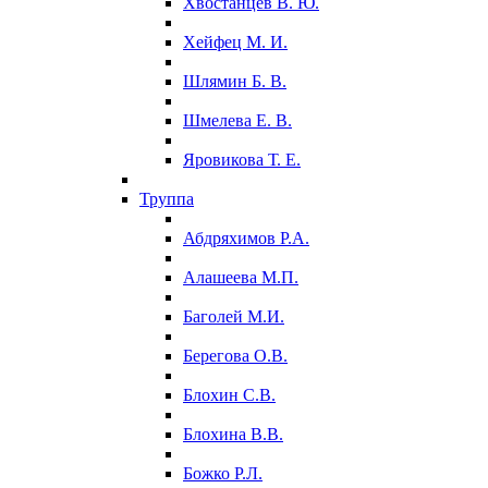
Хвостанцев В. Ю.
Хейфец М. И.
Шлямин Б. В.
Шмелева Е. В.
Яровикова Т. Е.
Труппа
Абдряхимов Р.А.
Алашеева М.П.
Баголей М.И.
Берегова О.В.
Блохин С.В.
Блохина В.В.
Божко Р.Л.