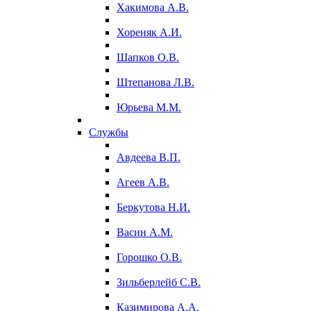
Хакимова А.В.
Хореняк А.И.
Шапков О.В.
Штепанова Л.В.
Юрьева М.М.
Службы
Авдеева В.П.
Агеев А.В.
Беркутова Н.И.
Васин А.М.
Горошко О.В.
Зильберлейб С.В.
Казимирова А.А.