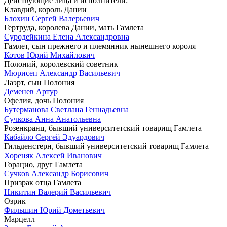
Действующие лица и исполнители:
Клавдий, король Дании
Блохин Сергей Валерьевич
Гертруда, королева Дании, мать Гамлета
Суродейкина Елена Александровна
Гамлет, сын прежнего и племянник нынешнего короля
Котов Юрий Михайлович
Полоний, королевский советник
Мюрисеп Александр Васильевич
Лаэрт, сын Полония
Деменев Артур
Офелия, дочь Полония
Бутерманова Светлана Геннадьевна
Сучкова Анна Анатольевна
Розенкранц, бывший университетский товарищ Гамлета
Кабайло Сергей Эдуардович
Гильденстерн, бывший университетский товарищ Гамлета
Хореняк Алексей Иванович
Горацио, друг Гамлета
Сучков Александр Борисович
Призрак отца Гамлета
Никитин Валерий Васильевич
Озрик
Фильшин Юрий Дометьевич
Марцелл