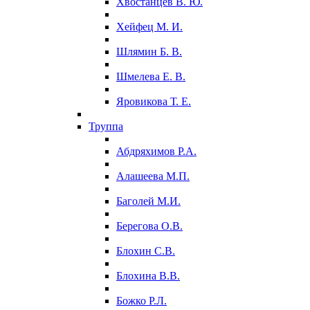
Хвостанцев В. Ю.
Хейфец М. И.
Шлямин Б. В.
Шмелева Е. В.
Яровикова Т. Е.
Труппа
Абдряхимов Р.А.
Алашеева М.П.
Баголей М.И.
Берегова О.В.
Блохин С.В.
Блохина В.В.
Божко Р.Л.