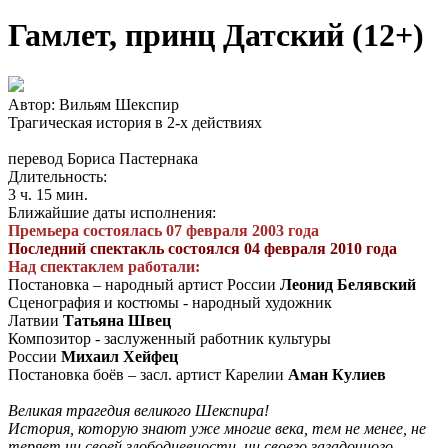
Гамлет, принц Датский (12+)
Автор: Вильям Шекспир
Трагическая история в 2-х действиях
перевод Бориса Пастернака
Длительность:
3 ч. 15 мин.
Ближайшие даты исполнения:
Премьера состоялась 07 февраля 2003 года
Последний спектакль состоялся 04 февраля 2010 года
Над спектаклем работали:
Постановка – народный артист России
Леонид Белявский
Сценография и костюмы - народный художник
Латвии
Татьяна Швец
Композитор - заслуженный работник культуры
России
Михаил Хейфец
Постановка боёв – засл. артист Карелии
Аман Кулиев
Великая трагедия великого Шекспира!
История, которую знают уже многие века, тем не менее, не
теряет ни своей злободневности, ни своего загадочного