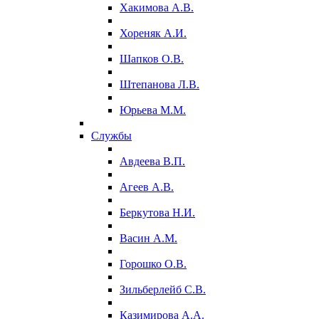
Хакимова А.В.
Хореняк А.И.
Шапков О.В.
Штепанова Л.В.
Юрьева М.М.
Службы
Авдеева В.П.
Агеев А.В.
Беркутова Н.И.
Васин А.М.
Горошко О.В.
Зильберлейб С.В.
Казимирова А.А.