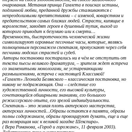
очарования. Метания принца Гамлета в поисках истины,
подлинной любви, преданной дружбы сталкиваются с
непреодолимыми препятствиями – с изменой, коварством и
предательством самых близких людей. Страсти, кипящие в
королевстве, заводят героев в душевный тупик, выход из
которого приводит к безумию или к смерти…
Временность, быстротечность человеческой жизни
символизируют огромные песочные часы, которые, являясь
полноценным персонажем спектакля, пропускают через себя
песчинки людских страстей и судеб.
Авторы постановки постарались ни в чём не отступить от
текста пьесы великого драматурга, – зрителя ждет встреча
со знаменитыми монологами, не устаревающими
размышлениями, встреча с настоящей Классикой!
«Гамлет» Леонида Белявского – классическая постановка, но
никому не подражающая. Она – следствие его
художественной личности, его высокой культуры,
сочетающейся обширными знаниями, его большого
режиссерского опыта, его зрелой индивидуальности.
Спектакль - это живая плоть актерского мастерства,
актерских личностей…Образы остаются в памяти, образы
полны содержанием, образы провоцируют думать, еще и еще
раз возвращая нас к великой загадке Шекспира».
( Вера Романова, «Город и горожане», 11 февраля 2003).