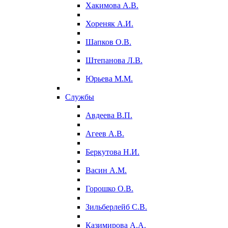
Хакимова А.В.
Хореняк А.И.
Шапков О.В.
Штепанова Л.В.
Юрьева М.М.
Службы
Авдеева В.П.
Агеев А.В.
Беркутова Н.И.
Васин А.М.
Горошко О.В.
Зильберлейб С.В.
Казимирова А.А.