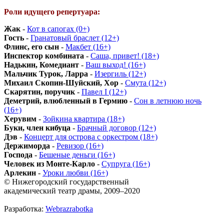
Роли идущего репертуара:
Жак
-
Кот в сапогах (0+)
Гость
-
Гранатовый браслет (12+)
Флинс, его сын
-
Макбет (16+)
Инспектор комбината
-
Саша, привет! (18+)
Надькин, Комедиант
-
Ваш выход! (16+)
Мальчик Турок, Ларра
-
Изергиль (12+)
Михаил Скопин-Шуйский, Хор
-
Смута (12+)
Скарятин, поручик
-
Павел I (12+)
Деметрий, влюбленный в Гермию
-
Сон в летнюю ночь
(16+)
Херувим
-
Зойкина квартира (18+)
Буки, член кибуца
-
Брачный договор (12+)
Дэв
-
Концерт для острова с оркестром (18+)
Держиморда
-
Ревизор (16+)
Господа
-
Бешеные деньги (16+)
Человек из Монте-Карло
-
Супруга (16+)
Арлекин
-
Уроки любви (16+)
© Нижегородский государственный
академический театр драмы, 2009–2020
Разработка:
Webrazrabotka