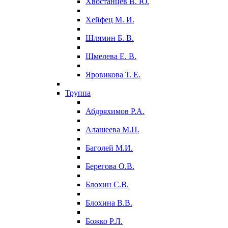
Хвостанцев В. Ю.
Хейфец М. И.
Шлямин Б. В.
Шмелева Е. В.
Яровикова Т. Е.
Труппа
Абдряхимов Р.А.
Алашеева М.П.
Баголей М.И.
Берегова О.В.
Блохин С.В.
Блохина В.В.
Божко Р.Л.