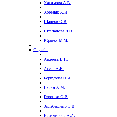
Хакимова А.В.
Хореняк А.И.
Шапков О.В.
Штепанова Л.В.
Юрьева М.М.
Службы
Авдеева В.П.
Агеев А.В.
Беркутова Н.И.
Васин А.М.
Горошко О.В.
Зильберлейб С.В.
Казимирова А.А.