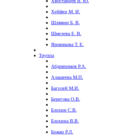
Хвостанцев В. Ю.
Хейфец М. И.
Шлямин Б. В.
Шмелева Е. В.
Яровикова Т. Е.
Труппа
Абдряхимов Р.А.
Алашеева М.П.
Баголей М.И.
Берегова О.В.
Блохин С.В.
Блохина В.В.
Божко Р.Л.