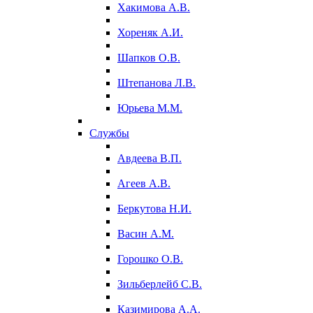
Хакимова А.В.
Хореняк А.И.
Шапков О.В.
Штепанова Л.В.
Юрьева М.М.
Службы
Авдеева В.П.
Агеев А.В.
Беркутова Н.И.
Васин А.М.
Горошко О.В.
Зильберлейб С.В.
Казимирова А.А.