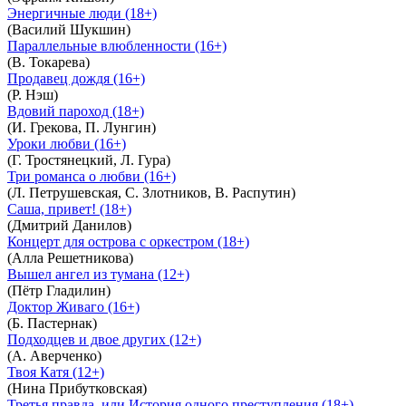
Энергичные люди (18+)
(Василий Шукшин)
Параллельные влюбленности (16+)
(В. Токарева)
Продавец дождя (16+)
(Р. Нэш)
Вдовий пароход (18+)
(И. Грекова, П. Лунгин)
Уроки любви (16+)
(Г. Тростянецкий, Л. Гура)
Три романса о любви (16+)
(Л. Петрушевская, С. Злотников, В. Распутин)
Саша, привет! (18+)
(Дмитрий Данилов)
Концерт для острова с оркестром (18+)
(Алла Решетникова)
Вышел ангел из тумана (12+)
(Пётр Гладилин)
Доктор Живаго (16+)
(Б. Пастернак)
Подходцев и двое других (12+)
(А. Аверченко)
Твоя Катя (12+)
(Нина Прибутковская)
Третья правда, или История одного преступления (18+)