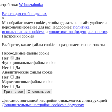
Разработка:
Webrazrabotka
Версия для слабовидящих
×
Мы обрабатываем cookies, чтобы сделать наш сайт удобнее и
персонализированее для вас. Подробнее:
политика
использования «cookies»
и
«политики конфиденциальности»
.
Настройки cookies
Выберите, какие файлы cookie вы разрешаете использовать:
Необходимые файлы cookie
Нет
Да
Функциональные файлы cookie
Нет
Да
Аналитические файлы cookie
Нет
Да
Маркетинговые файлы cookie
Нет
Да
Принять все
Отклонить все
Для самостоятельной настройки ознакомьтесь с инструкцией
Дополнительные настройки cookies в браузерах