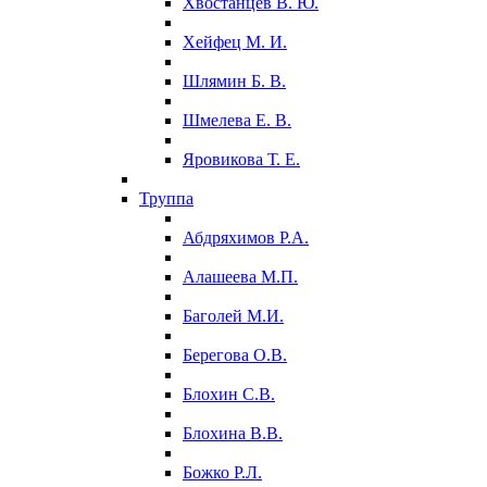
Хвостанцев В. Ю.
Хейфец М. И.
Шлямин Б. В.
Шмелева Е. В.
Яровикова Т. Е.
Труппа
Абдряхимов Р.А.
Алашеева М.П.
Баголей М.И.
Берегова О.В.
Блохин С.В.
Блохина В.В.
Божко Р.Л.