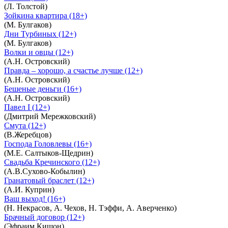
(Л. Толстой)
Зойкина квартира (18+)
(М. Булгаков)
Дни Турбиных (12+)
(М. Булгаков)
Волки и овцы (12+)
(А.Н. Островский)
Правда – хорошо, а счастье лучше (12+)
(А.Н. Островский)
Бешеные деньги (16+)
(А.Н. Островский)
Павел I (12+)
(Дмитрий Мережковский)
Смута (12+)
(В.Жеребцов)
Господа Головлевы (16+)
(М.Е. Салтыков-Щедрин)
Свадьба Кречинского (12+)
(А.В.Сухово-Кобылин)
Гранатовый браслет (12+)
(А.И. Куприн)
Ваш выход! (16+)
(Н. Некрасов, А. Чехов, Н. Тэффи, А. Аверченко)
Брачный договор (12+)
(Эфраим Кишон)