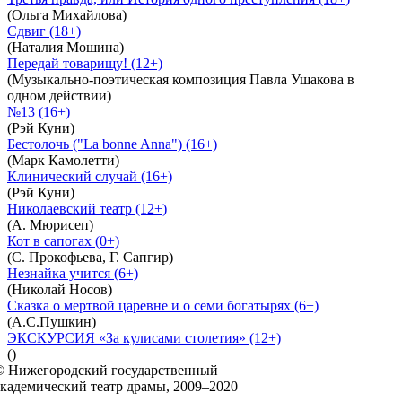
(Ольга Михайлова)
Сдвиг (18+)
(Наталия Мошина)
Передай товарищу! (12+)
(Музыкально-поэтическая композиция Павла Ушакова в
одном действии)
№13 (16+)
(Рэй Куни)
Бестолочь ("La bonne Anna") (16+)
(Марк Камолетти)
Клинический случай (16+)
(Рэй Куни)
Николаевский театр (12+)
(А. Мюрисеп)
Кот в сапогах (0+)
(С. Прокофьева, Г. Сапгир)
Незнайка учится (6+)
(Николай Носов)
Сказка о мертвой царевне и о семи богатырях (6+)
(А.С.Пушкин)
ЭКСКУРСИЯ «За кулисами столетия» (12+)
()
© Нижегородский государственный
академический театр драмы, 2009–2020