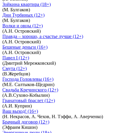
Зойкина квартира (18+)
(М. Булгаков)
Дни Турбиных (12+)
(М. Булгаков)
Волки и овцы (12+)
(А.Н. Островский)
Правда – хорошо, а счастье лучше (12+)
(А.Н. Островский)
Бешеные деньги (16+)
(А.Н. Островский)
Павел I (12+)
(Дмитрий Мережковский)
Смута (12+)
(В.Жеребцов)
Господа Головлевы (16+)
(М.Е. Салтыков-Щедрин)
Свадьба Кречинского (12+)
(А.В.Сухово-Кобылин)
Гранатовый браслет (12+)
(А.И. Куприн)
Ваш выход! (16+)
(Н. Некрасов, А. Чехов, Н. Тэффи, А. Аверченко)
Брачный договор (12+)
(Эфраим Кишон)
Энергичные люди (18+)