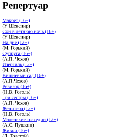
Репертуар
Макбет (16+)
(У. Шекспир)
Сон в летнюю ночь (16+)
(У. Шекспир)
На дне (12+)
(М. Горький)
Супруга (16+)
(А.П. Чехов)
Изергиль (12+)
(М. Горький)
Вишнёвый сад (16+)
(А.П.Чехов)
Ревизор (16+)
(Н.В. Гоголь)
Три сестры (16+)
(А.П. Чехов)
Женитьба (12+)
(Н.В. Гоголь)
Маленькие трагедии (12+)
(А.С. Пушкин)
Живой (16+)
(Л. Толстой)