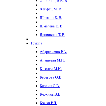
Хвостанцев В. Ю.
Хейфец М. И.
Шлямин Б. В.
Шмелева Е. В.
Яровикова Т. Е.
Труппа
Абдряхимов Р.А.
Алашеева М.П.
Баголей М.И.
Берегова О.В.
Блохин С.В.
Блохина В.В.
Божко Р.Л.