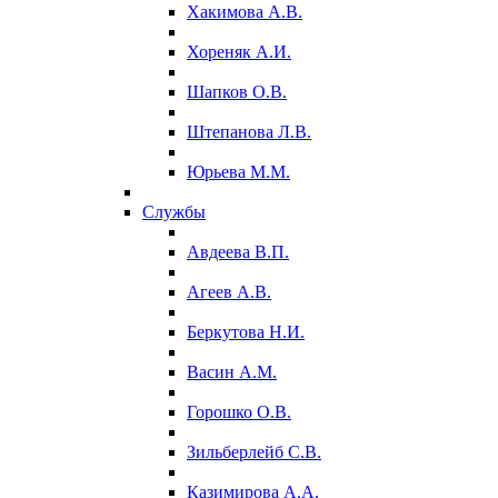
Хакимова А.В.
Хореняк А.И.
Шапков О.В.
Штепанова Л.В.
Юрьева М.М.
Службы
Авдеева В.П.
Агеев А.В.
Беркутова Н.И.
Васин А.М.
Горошко О.В.
Зильберлейб С.В.
Казимирова А.А.