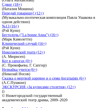
(Ольга Михайлова)
Сдвиг (18+)
(Наталия Мошина)
Передай товарищу! (12+)
(Музыкально-поэтическая композиция Павла Ушакова в
одном действии)
№13 (16+)
(Рэй Куни)
Бестолочь ("La bonne Anna") (16+)
(Марк Камолетти)
Клинический случай (16+)
(Рэй Куни)
Николаевский театр (12+)
(А. Мюрисеп)
Кот в сапогах (0+)
(С. Прокофьева, Г. Сапгир)
Незнайка учится (6+)
(Николай Носов)
Сказка о мертвой царевне и о семи богатырях (6+)
(А.С.Пушкин)
ЭКСКУРСИЯ «За кулисами столетия» (12+)
()
© Нижегородский государственный
академический театр драмы, 2009–2020