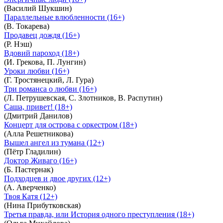
(Василий Шукшин)
Параллельные влюбленности (16+)
(В. Токарева)
Продавец дождя (16+)
(Р. Нэш)
Вдовий пароход (18+)
(И. Грекова, П. Лунгин)
Уроки любви (16+)
(Г. Тростянецкий, Л. Гура)
Три романса о любви (16+)
(Л. Петрушевская, С. Злотников, В. Распутин)
Саша, привет! (18+)
(Дмитрий Данилов)
Концерт для острова с оркестром (18+)
(Алла Решетникова)
Вышел ангел из тумана (12+)
(Пётр Гладилин)
Доктор Живаго (16+)
(Б. Пастернак)
Подходцев и двое других (12+)
(А. Аверченко)
Твоя Катя (12+)
(Нина Прибутковская)
Третья правда, или История одного преступления (18+)