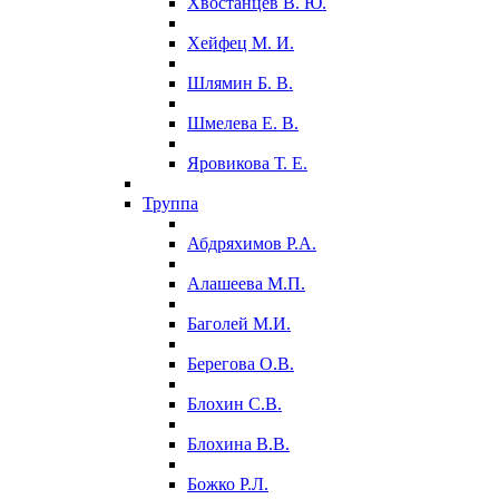
Хвостанцев В. Ю.
Хейфец М. И.
Шлямин Б. В.
Шмелева Е. В.
Яровикова Т. Е.
Труппа
Абдряхимов Р.А.
Алашеева М.П.
Баголей М.И.
Берегова О.В.
Блохин С.В.
Блохина В.В.
Божко Р.Л.