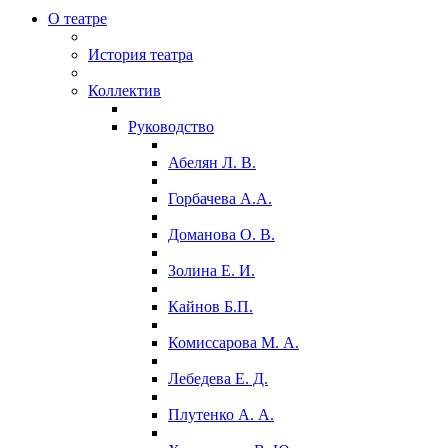
О театре
История театра
Коллектив
Руководство
Абелян Л. В.
Горбачева А.А.
Доманова О. В.
Золина Е. И.
Кайнов Б.П.
Комиссарова М. А.
Лебедева Е. Д.
Плутенко А. А.