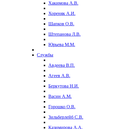
Хакимова А.В.
Хореняк А.И.
Шапков О.В.
Штепанова Л.В.
Юрьева М.М.
Службы
Авдеева В.П.
Агеев А.В.
Беркутова Н.И.
Васин А.М.
Горошко О.В.
Зильберлейб С.В.
Казимирова А.А.