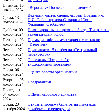
Пятница, 15
«Верона…» Послесловие и флешмоб
ноября 2024
Ведущий мастер сцены, лауреат Премии им.
Среда, 13
Н.И. Собольщикова-Самарина Юрий
ноября 2024
Фильшин. С юбилеем!
Суббота, 09
Номинированы на премию «Звезда Театрала» -
ноября 2024
важен каждый голос!
Пятница, 08
Премьера тифлокомментария к спектаклю
ноября 2024
«Изергиль»
Четверг, 07
Приглашаем 15 ноября на «Театральный
ноября 2024
перекресток»
Четверг, 07
Спектакль "Изергиль" с
ноября 2024
тифлокомментированием
Среда, 06
Оценка работы организации
ноября 2024
Вторник, 05
Поздравляем!
ноября 2024
Понедельник,
04 ноября
С Днём народного единства!
2024
Среда, 23
Открыта продажа билетов на спектакли
октября 2024
декабрьского репертуара