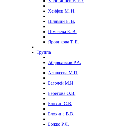
Хвостанцев В. Ю.
Хейфец М. И.
Шлямин Б. В.
Шмелева Е. В.
Яровикова Т. Е.
Труппа
Абдряхимов Р.А.
Алашеева М.П.
Баголей М.И.
Берегова О.В.
Блохин С.В.
Блохина В.В.
Божко Р.Л.