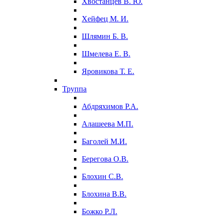
Хвостанцев В. Ю.
Хейфец М. И.
Шлямин Б. В.
Шмелева Е. В.
Яровикова Т. Е.
Труппа
Абдряхимов Р.А.
Алашеева М.П.
Баголей М.И.
Берегова О.В.
Блохин С.В.
Блохина В.В.
Божко Р.Л.