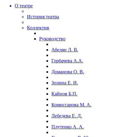
О театре
История театра
Коллектив
Руководство
Абелян Л. В.
Горбачева А.А.
Доманова О. В.
Золина Е. И.
Кайнов Б.П.
Комиссарова М. А.
Лебедева Е. Д.
Плутенко А. А.