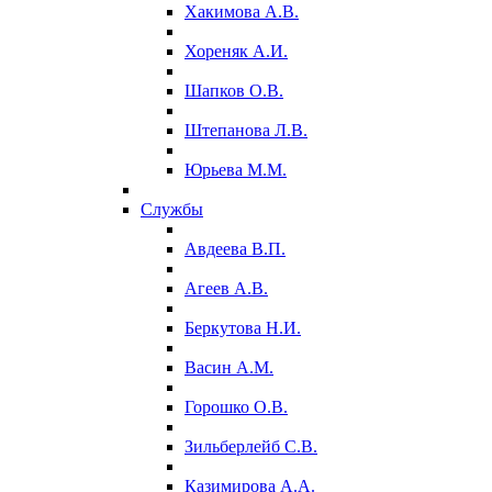
Хакимова А.В.
Хореняк А.И.
Шапков О.В.
Штепанова Л.В.
Юрьева М.М.
Службы
Авдеева В.П.
Агеев А.В.
Беркутова Н.И.
Васин А.М.
Горошко О.В.
Зильберлейб С.В.
Казимирова А.А.