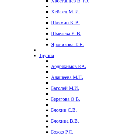
Хвостанцев В. Ю.
Хейфец М. И.
Шлямин Б. В.
Шмелева Е. В.
Яровикова Т. Е.
Труппа
Абдряхимов Р.А.
Алашеева М.П.
Баголей М.И.
Берегова О.В.
Блохин С.В.
Блохина В.В.
Божко Р.Л.