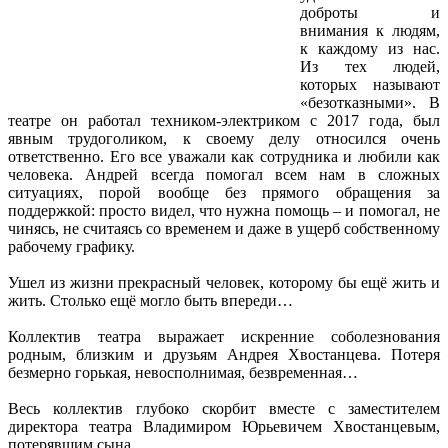
доброты и
внимания к людям,
к каждому из нас.
Из тех людей,
которых называют
«безотказными». В
театре он работал техником-электриком с 2017 года, был
явным трудоголиком, к своему делу относился очень
ответственно. Его все уважали как сотрудника и любили как
человека. Андрей всегда помогал всем нам в сложных
ситуациях, порой вообще без прямого обращения за
поддержкой: просто видел, что нужна помощь – и помогал, не
чинясь, не считаясь со временем и даже в ущерб собственному
рабочему графику.
Ушел из жизни прекрасный человек, которому бы ещё жить и
жить. Столько ещё могло быть впереди…
Коллектив театра выражает искренние соболезнования
родным, близким и друзьям Андрея Хвостанцева. Потеря
безмерно горькая, невосполнимая, безвременная…
Весь коллектив глубоко скорбит вместе с заместителем
директора театра Владимиром Юрьевичем Хвостанцевым,
потерявшим сына.