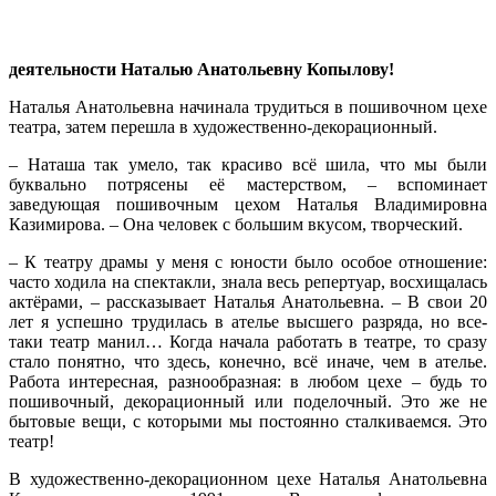
деятельности
Наталью Анатольевну Копылову!
Наталья Анатольевна начинала трудиться в пошивочном цехе
театра, затем перешла в художественно-декорационный.
– Наташа так умело, так красиво всё шила, что мы были
буквально потрясены её мастерством, – вспоминает
заведующая пошивочным цехом Наталья Владимировна
Казимирова. – Она человек с большим вкусом, творческий.
– К театру драмы у меня с юности было особое отношение:
часто ходила на спектакли, знала весь репертуар, восхищалась
актёрами, – рассказывает Наталья Анатольевна. – В свои 20
лет я успешно трудилась в ателье высшего разряда, но все-
таки театр манил… Когда начала работать в театре, то сразу
стало понятно, что здесь, конечно, всё иначе, чем в ателье.
Работа интересная, разнообразная: в любом цехе – будь то
пошивочный, декорационный или поделочный. Это же не
бытовые вещи, с которыми мы постоянно сталкиваемся. Это
театр!
В художественно-декорационном цехе Наталья Анатольевна