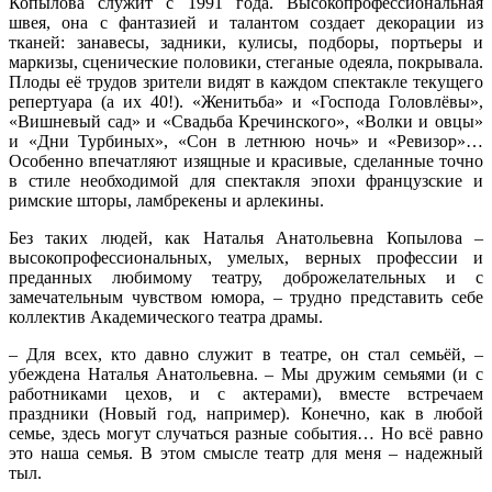
Копылова служит с 1991 года. Высокопрофессиональная
швея, она с фантазией и талантом создает декорации из
тканей: занавесы, задники, кулисы, подборы, портьеры и
маркизы, сценические половики, стеганые одеяла, покрывала.
Плоды её трудов зрители видят в каждом спектакле текущего
репертуара (а их 40!). «Женитьба» и «Господа Головлёвы»,
«Вишневый сад» и «Свадьба Кречинского», «Волки и овцы»
и «Дни Турбиных», «Сон в летнюю ночь» и «Ревизор»…
Особенно впечатляют изящные и красивые, сделанные точно
в стиле необходимой для спектакля эпохи французские и
римские шторы, ламбрекены и арлекины.
Без таких людей, как Наталья Анатольевна Копылова –
высокопрофессиональных, умелых, верных профессии и
преданных любимому театру, доброжелательных и с
замечательным чувством юмора, – трудно представить себе
коллектив Академического театра драмы.
– Для всех, кто давно служит в театре, он стал семьёй, –
убеждена Наталья Анатольевна. – Мы дружим семьями (и с
работниками цехов, и с актерами), вместе встречаем
праздники (Новый год, например). Конечно, как в любой
семье, здесь могут случаться разные события… Но всё равно
это наша семья. В этом смысле театр для меня – надежный
тыл.