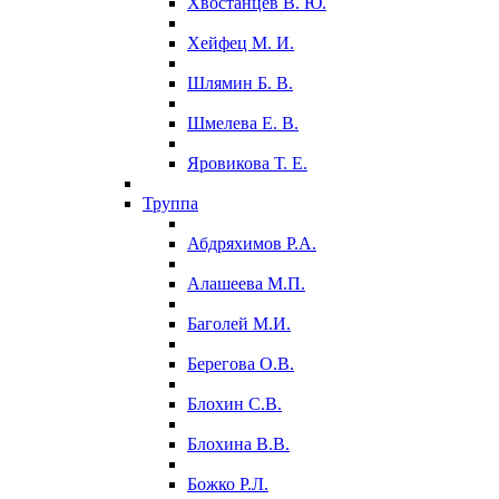
Хвостанцев В. Ю.
Хейфец М. И.
Шлямин Б. В.
Шмелева Е. В.
Яровикова Т. Е.
Труппа
Абдряхимов Р.А.
Алашеева М.П.
Баголей М.И.
Берегова О.В.
Блохин С.В.
Блохина В.В.
Божко Р.Л.