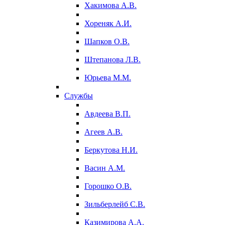
Хакимова А.В.
Хореняк А.И.
Шапков О.В.
Штепанова Л.В.
Юрьева М.М.
Службы
Авдеева В.П.
Агеев А.В.
Беркутова Н.И.
Васин А.М.
Горошко О.В.
Зильберлейб С.В.
Казимирова А.А.