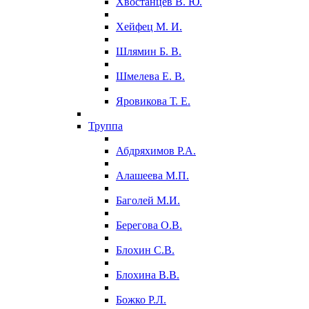
Хвостанцев В. Ю.
Хейфец М. И.
Шлямин Б. В.
Шмелева Е. В.
Яровикова Т. Е.
Труппа
Абдряхимов Р.А.
Алашеева М.П.
Баголей М.И.
Берегова О.В.
Блохин С.В.
Блохина В.В.
Божко Р.Л.