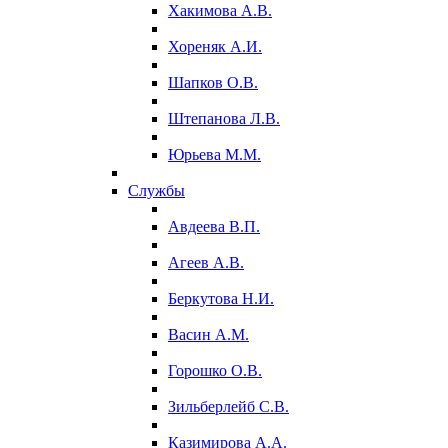
Хакимова А.В.
Хореняк А.И.
Шапков О.В.
Штепанова Л.В.
Юрьева М.М.
Службы
Авдеева В.П.
Агеев А.В.
Беркутова Н.И.
Васин А.М.
Горошко О.В.
Зильберлейб С.В.
Казимирова А.А.