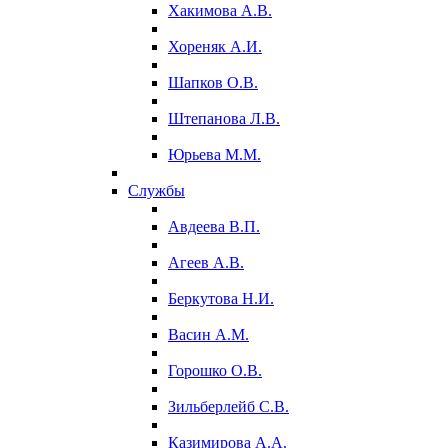
Хакимова А.В.
Хореняк А.И.
Шапков О.В.
Штепанова Л.В.
Юрьева М.М.
Службы
Авдеева В.П.
Агеев А.В.
Беркутова Н.И.
Васин А.М.
Горошко О.В.
Зильберлейб С.В.
Казимирова А.А.