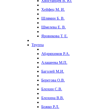
Хвостанцев В. Ю.
Хейфец М. И.
Шлямин Б. В.
Шмелева Е. В.
Яровикова Т. Е.
Труппа
Абдряхимов Р.А.
Алашеева М.П.
Баголей М.И.
Берегова О.В.
Блохин С.В.
Блохина В.В.
Божко Р.Л.