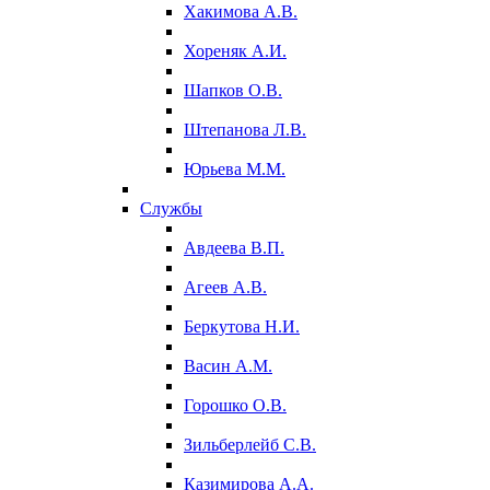
Хакимова А.В.
Хореняк А.И.
Шапков О.В.
Штепанова Л.В.
Юрьева М.М.
Службы
Авдеева В.П.
Агеев А.В.
Беркутова Н.И.
Васин А.М.
Горошко О.В.
Зильберлейб С.В.
Казимирова А.А.