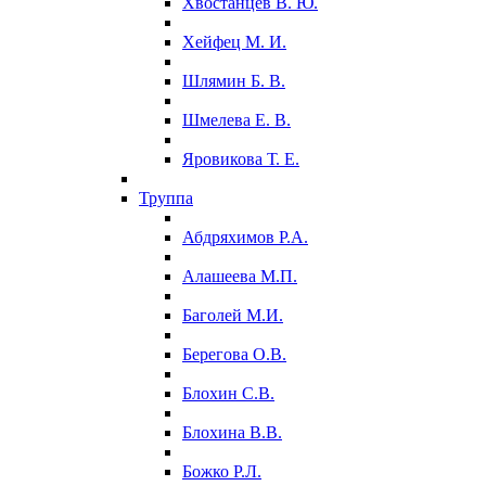
Хвостанцев В. Ю.
Хейфец М. И.
Шлямин Б. В.
Шмелева Е. В.
Яровикова Т. Е.
Труппа
Абдряхимов Р.А.
Алашеева М.П.
Баголей М.И.
Берегова О.В.
Блохин С.В.
Блохина В.В.
Божко Р.Л.