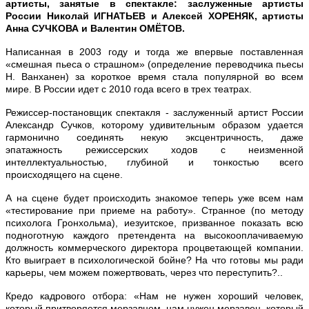
артисты, занятые в спектакле: заслуженные артисты
России Николай ИГНАТЬЕВ и Алексей ХОРЕНЯК, артисты
Анна СУЧКОВА и Валентин ОМЁТОВ
.
Написанная в 2003 году и тогда же впервые поставленная
«смешная пьеса о страшном» (определение переводчика пьесы
Н. Ванханен) за короткое время стала популярной во всем
мире. В России идет с 2010 года всего в трех театрах.
Режиссер-постановщик спектакля - заслуженный артист России
Александр Сучков, которому удивительным образом удается
гармонично соединять некую эксцентричность, даже
эпатажность режиссерских ходов с неизменной
интеллектуальностью, глубиной и тонкостью всего
происходящего на сцене.
А на сцене будет происходить знакомое теперь уже всем нам
«тестирование при приеме на работу». Странное (по методу
психолога Гронхольма), иезуитское, призванное показать всю
подноготную каждого претендента на высокооплачиваемую
должность коммерческого директора процветающей компании.
Кто выиграет в психологической бойне? На что готовы мы ради
карьеры, чем можем пожертвовать, через что переступить?..
Кредо кадрового отбора: «Нам не нужен хороший человек,
который притворяется мерзавцем, нам нужен мерзавец, который