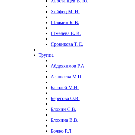
Хвостанцев В. Ю.
Хейфец М. И.
Шлямин Б. В.
Шмелева Е. В.
Яровикова Т. Е.
Труппа
Абдряхимов Р.А.
Алашеева М.П.
Баголей М.И.
Берегова О.В.
Блохин С.В.
Блохина В.В.
Божко Р.Л.