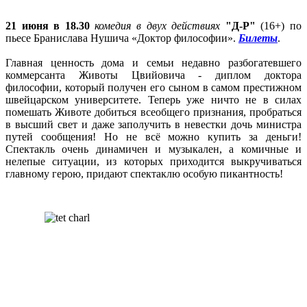
21 июня в 18.30
комедия в двух действиях
"Д-Р"
(16+) по
пьесе Бранислава Нушича «Доктор философии».
Билеты
.
Главная ценность дома и семьи недавно разбогатевшего
коммерсанта Животы Цвийовича - диплом доктора
философии, который получен его сыном в самом престижном
швейцарском университете. Теперь уже ничто не в силах
помешать Животе добиться всеобщего признания, пробраться
в высший свет и даже заполучить в невестки дочь министра
путей сообщения! Но не всё можно купить за деньги!
Спектакль очень динамичен и музыкален, а комичные и
нелепые ситуации, из которых приходится выкручиваться
главному герою, придают спектаклю особую пикантность!