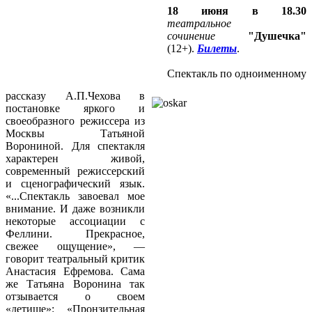
18 июня в 18.30
театральное
сочинение
"Душечка"
(12+).
Билеты
.
Спектакль по одноименному
рассказу А.П.Чехова в
постановке яркого и
своеобразного режиссера из
Москвы Татьяной
Ворониной. Для спектакля
характерен живой,
современный режиссерский
и сценографический язык.
«...Спектакль завоевал мое
внимание. И даже возникли
некоторые ассоциации с
Феллини. Прекрасное,
свежее ощущение», —
говорит театральный критик
Анастасия Ефремова. Сама
же Татьяна Воронина так
отзывается о своем
«детище»: «Пронзительная