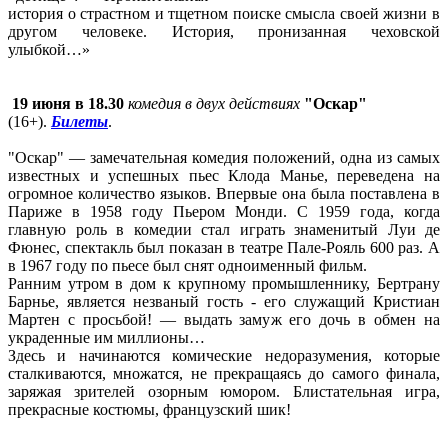
история о страстном и тщетном поиске смысла своей жизни в
другом человеке. История, пронизанная чеховской
улыбкой…»
19 июня в 18.30
комедия в двух действиях
"Оскар"
(16+).
Билеты
.
"Оскар" — замечательная комедия положений, одна из самых
известных и успешных пьес Клода Манье, переведена на
огромное количество языков. Впервые она была поставлена в
Париже в 1958 году Пьером Монди. С 1959 года, когда
главную роль в комедии стал играть знаменитый Луи де
Фюнес, спектакль был показан в театре Пале-Рояль 600 раз. А
в 1967 году по пьесе был снят одноименный фильм.
Ранним утром в дом к крупному промышленнику, Бертрану
Барнье, является незваный гость - его служащий Кристиан
Мартен с просьбой! — выдать замуж его дочь в обмен на
украденные им миллионы…
Здесь и начинаются комические недоразумения, которые
сталкиваются, множатся, не прекращаясь до самого финала,
заряжая зрителей озорным юмором. Блистательная игра,
прекрасные костюмы, французский шик!