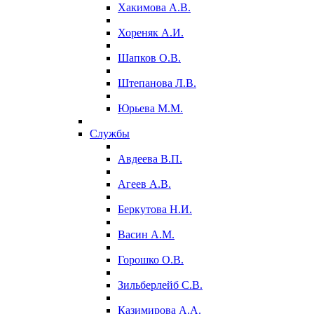
Хакимова А.В.
Хореняк А.И.
Шапков О.В.
Штепанова Л.В.
Юрьева М.М.
Службы
Авдеева В.П.
Агеев А.В.
Беркутова Н.И.
Васин А.М.
Горошко О.В.
Зильберлейб С.В.
Казимирова А.А.