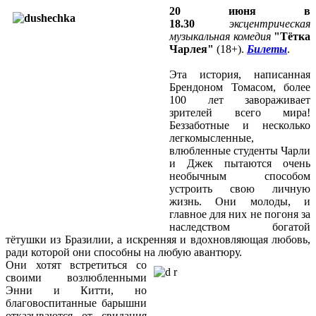
20 июня в
18.30
эксцентрическая
музыкальная комедия
"Тётка
Чарлея"
(18+).
Билеты
.
Эта история, написанная
Брендоном Томасом, более
100 лет завораживает
зрителей всего мира!
Беззаботные и несколько
легкомысленные,
влюбленные студенты Чарли
и Джек пытаются очень
необычным способом
устроить свою личную
жизнь. Они молоды, и
главное для них не погоня за
наследством богатой
тётушки из Бразилии, а искренняя и вдохновляющая любовь,
ради которой они способны на любую авантюру.
Они хотят встретиться со
своими возлюбленными
Энни и Китти, но
благовоспитанные барышни
отказываются от свидания