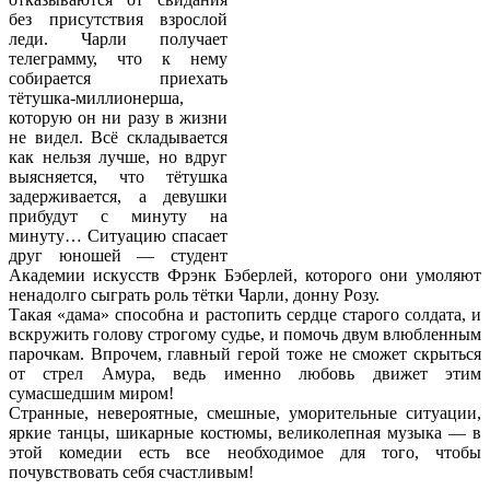
без присутствия взрослой
леди. Чарли получает
телеграмму, что к нему
собирается приехать
тётушка-миллионерша,
которую он ни разу в жизни
не видел. Всё складывается
как нельзя лучше, но вдруг
выясняется, что тётушка
задерживается, а девушки
прибудут с минуту на
минуту… Ситуацию спасает
друг юношей — студент
Академии искусств Фрэнк Бэберлей, которого они умоляют
ненадолго сыграть роль тётки Чарли, донну Розу.
Такая «дама» способна и растопить сердце старого солдата, и
вскружить голову строгому судье, и помочь двум влюбленным
парочкам. Впрочем, главный герой тоже не сможет скрыться
от стрел Амура, ведь именно любовь движет этим
сумасшедшим миром!
Странные, невероятные, смешные, уморительные ситуации,
яркие танцы, шикарные костюмы, великолепная музыка — в
этой комедии есть все необходимое для того, чтобы
почувствовать себя счастливым!