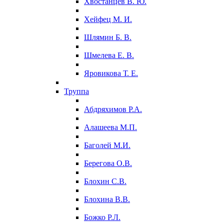
Хвостанцев В. Ю.
Хейфец М. И.
Шлямин Б. В.
Шмелева Е. В.
Яровикова Т. Е.
Труппа
Абдряхимов Р.А.
Алашеева М.П.
Баголей М.И.
Берегова О.В.
Блохин С.В.
Блохина В.В.
Божко Р.Л.