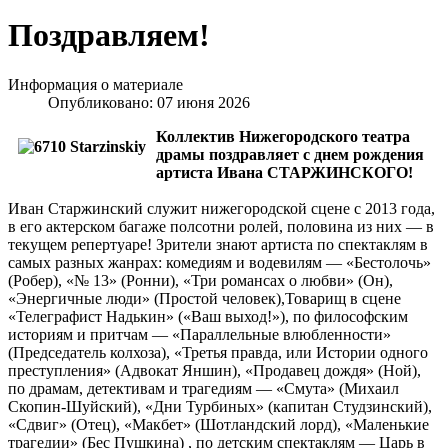
Поздравляем!
Информация о материале
Опубликовано: 07 июня 2026
Коллектив Нижегородского театра
драмы поздравляет с днем рождения
артиста Ивана СТАРЖИНСКОГО!
Иван Старжинский служит нижегородской сцене с 2013 года,
в его актерском багаже полсотни ролей, половина из них — в
текущем репертуаре! Зрители знают артиста по спектаклям в
самых разных жанрах: комедиям и водевилям — «Бестолочь»
(Робер), «№ 13» (Ронни), «Три романсах о любви» (Он),
«Энергичные люди» (Простой человек),Товарищ в сцене
«Телеграфист Надькин» («Ваш выход!»), по философским
историям и притчам — «Параллельные влюбленности»
(Председатель колхоза), «Третья правда, или Истории одного
преступления» (Адвокат Яншин), «Продавец дождя» (Ной),
по драмам, детективам и трагедиям — «Смута» (Михаил
Скопин-Шуйский), «Дни Турбиных» (капитан Студзинский),
«Сдвиг» (Отец), «Макбет» (Шотландский лорд), «Маленькие
трагедии» (Бес Пушкина) , по детским спектаклям — Царь в