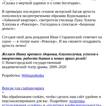
«Сказка о мертвой царевне и о семи богатырях».
В премьерах последних сезонов актерский багаж артиста
пополнился эксцентричными образами Курильщика в
«Зойкиной квартире», смотрителя училища Луки Лукича
Хлопова в «Ревизоре», Господина в спектакле «Бешеные
деньги».
Сегодня свой день рождения Иван Старжинский отмечает на
сцене — в театре ныне «Ревизор». И вы сможете поздравить
артиста лично!
Желаем Ивану крепкого здоровья, благополучия, успехов в
творчестве, радости бытия и новых ярких ролей!
© Нижегородский государственный
академический театр драмы, 2009–2020
Разработка:
Webrazrabotka
Версия для слабовидящих
×
Мы обрабатываем cookies, чтобы сделать наш сайт удобнее и
персонализированее для вас. Подробнее:
политика
использования «cookies»
и
«политики конфиденциальности»
.