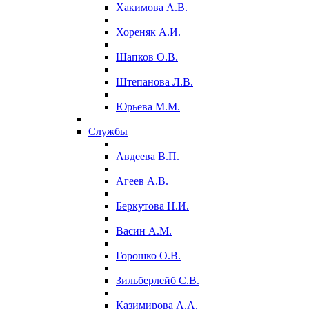
Хакимова А.В.
Хореняк А.И.
Шапков О.В.
Штепанова Л.В.
Юрьева М.М.
Службы
Авдеева В.П.
Агеев А.В.
Беркутова Н.И.
Васин А.М.
Горошко О.В.
Зильберлейб С.В.
Казимирова А.А.