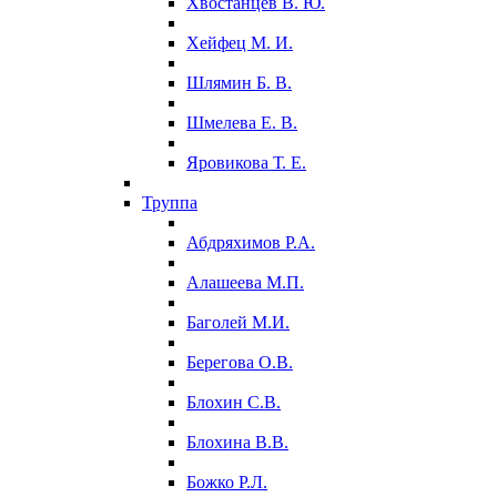
Хвостанцев В. Ю.
Хейфец М. И.
Шлямин Б. В.
Шмелева Е. В.
Яровикова Т. Е.
Труппа
Абдряхимов Р.А.
Алашеева М.П.
Баголей М.И.
Берегова О.В.
Блохин С.В.
Блохина В.В.
Божко Р.Л.