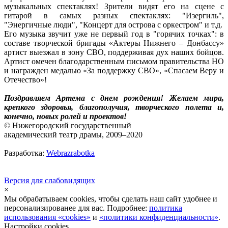
музыкальных спектаклях! Зрители видят его на сцене с
гитарой в самых разных спектаклях: "Изергиль",
"Энергичные люди", "Концерт для острова с оркестром" и т.д.
Его музыка звучит уже не первый год в "горячих точках": в
составе творческой бригады «Актеры Нижнего – Донбассу»
артист выезжал в зону СВО, поддерживая дух наших бойцов.
Артист омечен благодарственным письмом правительства НО
и награжден медалью «За поддержку СВО», «Спасаем Веру и
Отечество»!
Поздравляем Артема с днем рождения! Желаем мира,
крепкого здоровья, благополучия, творческого полета и,
конечно, новых ролей и проектов!
© Нижегородский государственный
академический театр драмы, 2009–2020
Разработка:
Webrazrabotka
Версия для слабовидящих
×
Мы обрабатываем cookies, чтобы сделать наш сайт удобнее и
персонализированее для вас. Подробнее:
политика
использования «cookies»
и
«политики конфиденциальности»
.
Настройки cookies