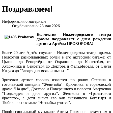
Поздравляем!
Информация о материале
Опубликовано: 28 мая 2026
Коллектив Нижегородского театра
драмы поздравляет с днем рождения
артиста Артёма ПРОХОРОВА!
Более 20 лет Артём служит в Нижегородском театре драмы.
Полсотни разноплановых ролей в его актерском багаже: от
Цыгана до Репортёра, от Охранника до Констебля, от
Художника и Секретаря до Доктора и Фельдфебеля, от Санта
Клауса до "Злодея для всякой пьесы...".
Зрителям артист хорошо известен по ролям Степана в
гоголевской комедии "Женитьба", Крючника в горьковской
драме "На дне", Доктора и Поверенного в повести Аверченко
"Подходцев и двое других", Желткова в «Гранатовом
браслете», а дети знают его как сказочного Богатыря и
Тюбика в спектакле "Незнайка учится".
Профессиональный музыкант Артем Прохоров незаменим в