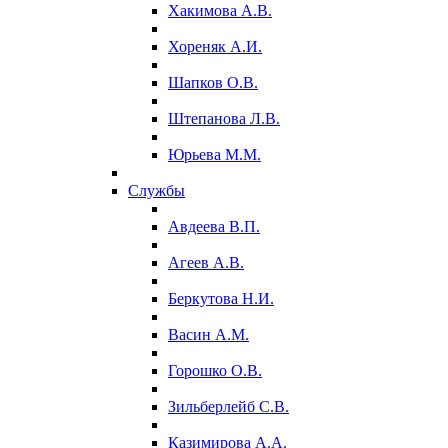
Хакимова А.В.
Хореняк А.И.
Шапков О.В.
Штепанова Л.В.
Юрьева М.М.
Службы
Авдеева В.П.
Агеев А.В.
Беркутова Н.И.
Васин А.М.
Горошко О.В.
Зильберлейб С.В.
Казимирова А.А.