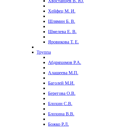
Хвостанцев В. Ю.
Хейфец М. И.
Шлямин Б. В.
Шмелева Е. В.
Яровикова Т. Е.
Труппа
Абдряхимов Р.А.
Алашеева М.П.
Баголей М.И.
Берегова О.В.
Блохин С.В.
Блохина В.В.
Божко Р.Л.