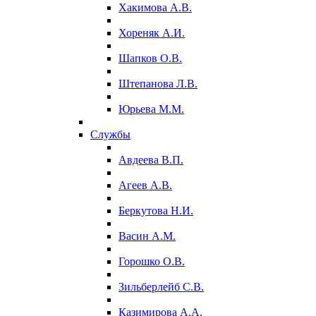
Хакимова А.В.
Хореняк А.И.
Шапков О.В.
Штепанова Л.В.
Юрьева М.М.
Службы
Авдеева В.П.
Агеев А.В.
Беркутова Н.И.
Васин А.М.
Горошко О.В.
Зильберлейб С.В.
Казимирова А.А.