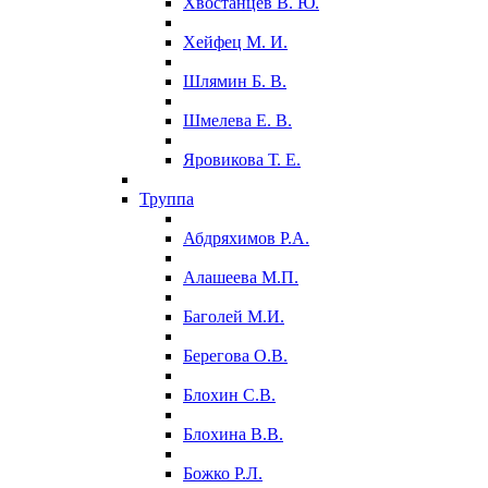
Хвостанцев В. Ю.
Хейфец М. И.
Шлямин Б. В.
Шмелева Е. В.
Яровикова Т. Е.
Труппа
Абдряхимов Р.А.
Алашеева М.П.
Баголей М.И.
Берегова О.В.
Блохин С.В.
Блохина В.В.
Божко Р.Л.