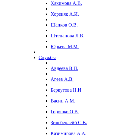
Хакимова А.В.
Хореняк А.И.
Шапков О.В.
Штепанова Л.В.
Юрьева М.М.
Службы
Авдеева В.П.
Агеев А.В.
Беркутова Н.И.
Васин А.М.
Горошко О.В.
Зильберлейб С.В.
Казимирова А.А.