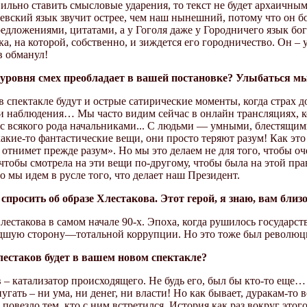
ильно ставить смысловые ударения, то текст не будет архаичным
левский язык звучит острее, чем наш нынешний, потому что он 
дложениями, цитатами, а у Гоголя даже у Городничего язык бога
а, на которой, собственно, и зиждется его городничество. Он –
в обманул!
уровня смех преобладает в вашей постановке? Улыбаться мы
 спектакле будут и острые сатирические моменты, когда страх 
и наблюдения… Мы часто видим сейчас в онлайн трансляциях, ког
я с всякого рода начальниками... С людьми — умными, блестя
акие-то фантастические вещи, они просто теряют разум! Как это 
к отнимет прежде разум». Но мы это делаем не для того, чтобы оч
чтобы смотрела на эти вещи по-другому, чтобы была на этой прав
то мы идем в русле того, что делает наш Президент.
спросить об образе Хлестакова. Этот герой, я знаю, вам бли
естакова в самом начале 90-х. Эпоха, когда рушилось государств
худшую сторону—тотальной коррупции. Но это тоже был револ
естаков будет в вашем новом спектакле?
– катализатор происходящего. Не будь его, был бы кто-то еще… 
угать – ни ума, ни денег, ни власти! Но как бывает, дуракам-то 
е повезло тем, кто с ним встретился. История как раз вокруг этог