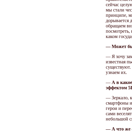
сейчас целую
мы стали чес
принципе, мы
дорывается д
обращаем вни
посмотреть, 
каком госуда
— Может бы
— Я хочу зам
известная пь
существуют. 
узнаем их.
—
А в какое
эффектом 5
— Зеркало, 
смартфоны и
герои и пер
сами веселят
небольшой с
— А что же 