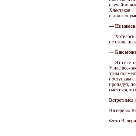
случайно вс
Хлестаков — 
и должен ум
— Не намек 
— Хотелось 
не столь поз
—
Как можн
— Это все-та
У нас все-та
этим посмеят
поступкам ег
пропадут, п
смеяться, то
Встретимся 
Интервью К
Фото Валер