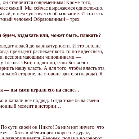
, он становится современным! Кроме того,
более емкий. Мы сейчас выражаемся односложно,
тый, в нем чувствуется образование. И это есть
 умный человек! Образованный – трех
 будем, вздыхать или, может быть, плакать?
доводит людей до карикатурности. И это вполне
да президент распекает кого-то по видеосвязи,
щими, всепонимающими чиновниками —
у Гоголя: «Вот, подлинно, если Бог хочет
ернить нашу власть. А для того, чтобы власть эта
ильной стороне, на стороне зрителя (народа). Я
зок — вы сами играли его на сцене…
о и хапали все подряд. Тогда тоже была смена
юционный момент в истории…
По сути своей он Никто! За ним нет ничего, что
везет… Хотя в «Ревизоре» скорее не дураку
о и разворачивается. Человек, попав в водоворот,