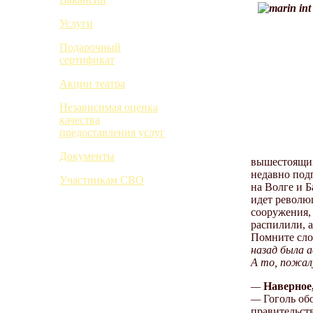
Услуги
Подарочный
сертификат
Акции театра
Независимая оценка
качества
предоставления услуг
Документы
вышестоящим 
недавно под
Участникам СВО
на Волге и 
идет революц
сооружения, 
распилили, а
Помните сло
назад была а
А то, пожалу
—
Наверное
—
Гоголь об
правительст