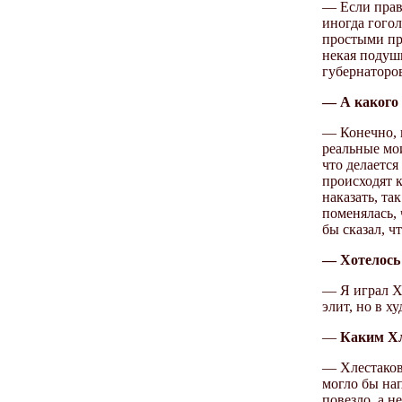
— Если прав
иногда гого
простыми пре
некая подушк
губернаторо
— А какого 
— Конечно, в
реальные мо
что делаетс
происходят к
наказать, та
поменялась, 
бы сказал, ч
— Хотелось 
— Я играл Хл
элит, но в 
—
Каким Хл
— Хлестаков 
могло бы нап
повезло, а н