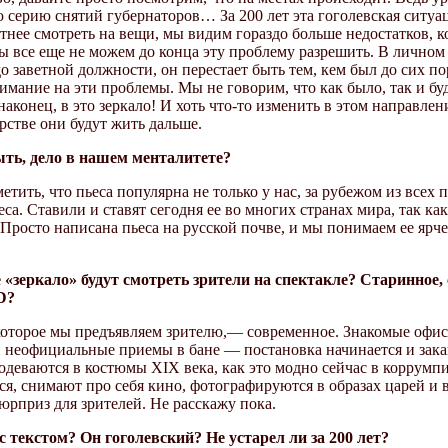
 серию снятий губернаторов… За 200 лет эта гоголевская ситуац
тнее смотреть на вещи, мы видим гораздо больше недостатков, к
 все еще не можем до конца эту проблему разрешить. В личном 
о заветной должности, он перестает быть тем, кем был до сих 
мание на эти проблемы. Мы не говорим, что как было, так и буде
наконец, в это зеркало! И хоть что-то изменить в этом направлен
рстве они будут жить дальше.
ть, дело в нашем менталитете?
етить, что пьеса популярна не только у нас, за рубежом из всех
еса. Ставили и ставят сегодня ее во многих странах мира, так ка
Просто написана пьеса на русской почве, и мы понимаем ее ярче
 «зеркало» будут смотреть зрители на спектакле? Старинное,
D?
которое мы предъявляем зрителю,— современное. Знакомые офис
 неофициальные приемы в бане — постановка начинается и зака
еодеваются в костюмы XIX века, как это модно сейчас в коррумп
ся, снимают про себя кино, фотографируются в образах царей и 
юрприз для зрителей. Не расскажу пока.
с текстом? Он гоголевский? Не устарел ли за 200 лет?