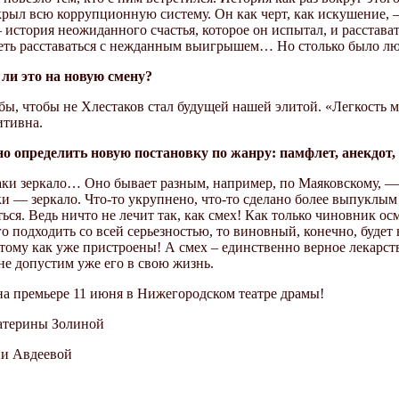
крыл всю коррупционную систему. Он как черт, как искушение, 
история неожиданного счастья, которое он испытал, и расстават
еть расставаться с нежданным выигрышем… Но столько было лю
ли это на новую смену?
бы, чтобы не Хлестаков стал будущей нашей элитой. «Легкость 
итивна.
о определить новую постановку по жанру: памфлет, анекдот,
ки зеркало… Оно бывает разным, например, по Маяковскому, — «
ки — зеркало. Что-то укрупнено, что-то сделано более выпуклы
ься. Ведь ничто не лечит так, как смех! Как только чиновник осм
о подходить со всей серьезностью, то виновный, конечно, будет 
отому как уже пристроены! А смех – единственно верное лекарст
 не допустим уже его в свою жизнь.
на премьере 11 июня в Нижегородском театре драмы!
атерины Золиной
ии Авдеевой