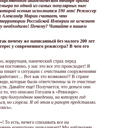
ударственном академическом театре драмы
емьера по одной из самых популярных пьес
 которой осенью исполнится 190 лет! Режиссер
и Александр Марин считает, что
 территории Российской Империи не исчезнет
есу необходимо! Почему? Читайте в нашем
так почему же написанный без малого 200 лет
терес у современного режиссера? В чем его
о, коррупция, панический страх перед
 постоянно, у нас это все это происходит! Я
она пишет о ситуации с очистными сооружениями
 работают… Вот как это возможно!? В стране
люди, которые были ответственны за те очистные
ств. Давайте еще! Получается, что деньги они
з то, что описано Гоголем в «Ревизоре».
 при богоугодном заведении, на которую год
я, но сгорела. Я об этом и рапорт представлял.
лась».
! То есть, нечего спихивать все на
 уровень коррупции зашкаливает! Мы наблюдаем