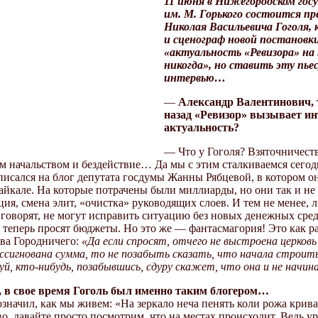
11 июня в Нижегородском гос
им. М. Горького состоится пр
Николая Васильевича Гоголя,
и сценограф новой постановк
«актуальность «Ревизора» на
никогда», но ставить эту пь
интервью…
—
Александр Валентинович, 
назад «Ревизор» вызывает ин
актуальность?
— Что у Гоголя? Взяточничеств
начальством и бездействие… Да мы с этим сталкиваемся сегодня
писался на блог депутата госдумы Жанны Рябцевой, в котором 
Байкале. На которые потрачены были миллиарды, но они так и не
ия, смена элит, «очистка» руководящих слоев. И тем не менее, 
говорят, не могут исправить ситуацию без новых денежных сред
 теперь просят бюджеты. Но это же — фантасмагория! Это как ра
ва Городничего:
«Да если спросят, отчего не выстроена церковь
ссигнована сумма, то не позабыть сказать, что начала строитьс
й, кто-нибудь, позабывшись, сдуру скажет, что она и не начина
, в свое время Гоголь был именно таким блогером…
означил, как мы живем: «На зеркало неча пенять коли рожа крива»
во, давайте просто посмотрим, что на местах происходит. Ведь