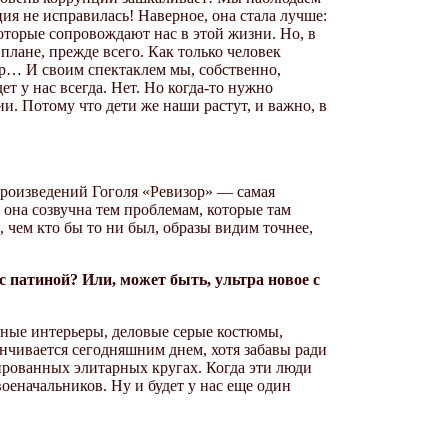
ия не исправилась! Наверное, она стала лучше:
оторые сопровождают нас в этой жизни. Но, в
плане, прежде всего. Как только человек
пор… И своим спектаклем мы, собственно,
т у нас всегда. Нет. Но когда-то нужно
ии. Потому что дети же наши растут, и важно, в
 произведений Гоголя «Ревизор» — самая
к она созвучна тем проблемам, которые там
, чем кто бы то ни был, образы видим точнее,
 с патиной? Или, может быть, ультра новое с
ные интерьеры, деловые серые костюмы,
нчивается сегодняшним днем, хотя забавы ради
ированных элитарных кругах. Когда эти люди
военачальников. Ну и будет у нас еще один