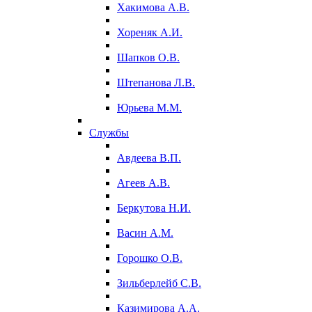
Хакимова А.В.
Хореняк А.И.
Шапков О.В.
Штепанова Л.В.
Юрьева М.М.
Службы
Авдеева В.П.
Агеев А.В.
Беркутова Н.И.
Васин А.М.
Горошко О.В.
Зильберлейб С.В.
Казимирова А.А.