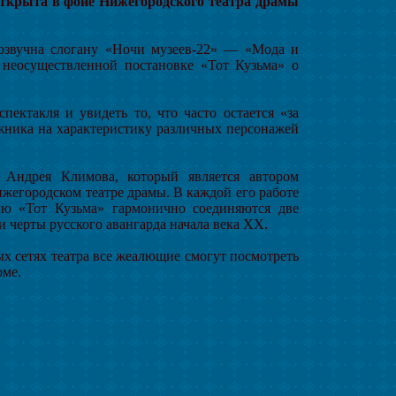
ткрыта в фойе Нижегородского театра драмы
созвучна слогану «Ночи музеев-22» — «Мода и
 неосуществленной постановке «Тот Кузьма» о
пектакля и увидеть то, что часто остается «за
ожника на характеристику различных персонажей
 Андрея Климова, который является автором
ижегородском театре драмы. В каждой его работе
клю «Тот Кузьма» гармонично соединяются две
и черты русского авангарда начала века ХХ.
ых сетях театра все жеалющие смогут посмотреть
юме.