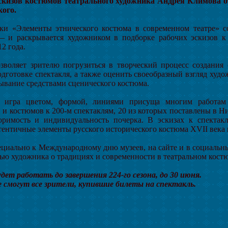
скизов костюмов театрального художника Андрея Климова о
кого.
ки «Элементы этнического костюма в современном театре» 
 и раскрывается художником в подборке рабочих эскизов к
2 года.
зволяет зрителю погрузиться в творческий процесс создания с
одготовке спектакля, а также оценить своеобразный взгляд худ
зывание средствами сценического костюма.
я игра цветом, формой, линиями присуща многим работам
 и костюмов к 200-м спектаклям, 20 из которых поставлены в Н
оримость и индивидуальность почерка. В эскизах к спекта
тентичные элементы русского исторического костюма XVII века 
пециально к Международному дню музеев, на сайте и в социальн
ью художника о традициях и современности в театральном кост
дет работать до завершения 224-го сезона, до 30 июня.
 смогут все зрители, купившие билеты на спектакль.