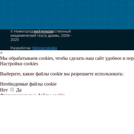
© Нижегородский государственный
на главную
академический театр драмы, 2009–
2020
Разработка:
Webrazrabotka
×
Мы обрабатываем cookies, чтобы сделать наш сайт удобнее и пе
Настройки cookies
Выберите, какие файлы cookie вы разрешаете использовать:
Необходимые файлы cookie
Нет
Да
Функциональные файлы cookie
Нет
Да
Аналитические файлы cookie
Нет
Да
Маркетинговые файлы cookie
Нет
Да
Принять все
Отклонить все