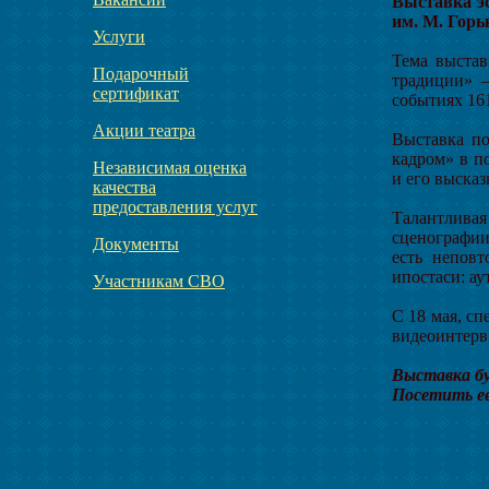
Выставка э
им. М. Горь
Услуги
Тема выстав
Подарочный
традиции» —
сертификат
событиях 161
Акции театра
Выставка по
кадром» в п
Независимая оценка
и его выска
качества
предоставления услуг
Талантлива
сценографии
Документы
есть неповт
ипостаси: ау
Участникам СВО
С 18 мая, с
видеоинтерв
Выставка бу
Посетить ее