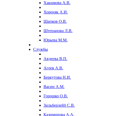
Хакимова А.В.
Хореняк А.И.
Шапков О.В.
Штепанова Л.В.
Юрьева М.М.
Службы
Авдеева В.П.
Агеев А.В.
Беркутова Н.И.
Васин А.М.
Горошко О.В.
Зильберлейб С.В.
Казимирова А.А.