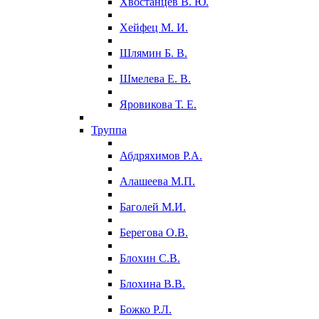
Хвостанцев В. Ю.
Хейфец М. И.
Шлямин Б. В.
Шмелева Е. В.
Яровикова Т. Е.
Труппа
Абдряхимов Р.А.
Алашеева М.П.
Баголей М.И.
Берегова О.В.
Блохин С.В.
Блохина В.В.
Божко Р.Л.