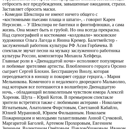
отбросить все предубеждения, завышенные ожидания, страхи.
Заставляет сбросить маски.
- Комедии Шекспира не имеют ничего общего с
«костюмными пьесами плаща и шпаги», - говорит Карен
Нерсисян. – У Шекспира не бантики и финтифлюшки, а сама
жизнь. Она может быть и грубой. Но она всегда прекрасна.
Над сценографией и костюмами «колдовали» московские
художники Ольга Лагеда и Янина Кремер. Балетмейстер -
заслуженный работник культуры РФ Асия Горбачева. В
спектакле звучат песни на музыку заслуженного работника
культуры России, композитора Михаила Хейфеца.
Главные роли в «Двенадцатой ночи» исполняют популярные
и любимые зрителями артисты. Влюбленного герцога Орсино
сыграет Сергей Блохин. Бесстрашную Виолу, которая
переодевается в юношу и покоряет сердце герцога, - Мария
Мельникова. Комичного и недалекого дворецкого Мальволио,
над которым все потешаются в волшебную Двенадцатую
ночь, - обладающий великолепным чувством юмора Алексей
Хореняк. Шута – Юрий Котов. В премьерном спектакле
зрители встретятся также с любимыми актерами - Николаем
Игнатьевым, Анатолием Фирстовым, Светланой Кабайло,
Юлией Мурановой, Юрием Фильшиным. Николаем
Пожарницким и молодыми талантливыми Анной Сучковой,
Маргаритой Баголей, Артемом Прохоровым, Евгением
Зериным, Валентином Омётовым, ПавломУшаковым, Иваном