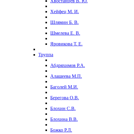
Хвостанцев В. Ю.
Хейфец М. И.
Шлямин Б. В.
Шмелева Е. В.
Яровикова Т. Е.
Труппа
Абдряхимов Р.А.
Алашеева М.П.
Баголей М.И.
Берегова О.В.
Блохин С.В.
Блохина В.В.
Божко Р.Л.