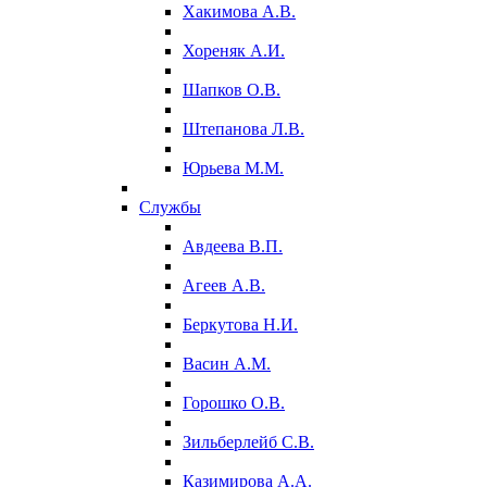
Хакимова А.В.
Хореняк А.И.
Шапков О.В.
Штепанова Л.В.
Юрьева М.М.
Службы
Авдеева В.П.
Агеев А.В.
Беркутова Н.И.
Васин А.М.
Горошко О.В.
Зильберлейб С.В.
Казимирова А.А.