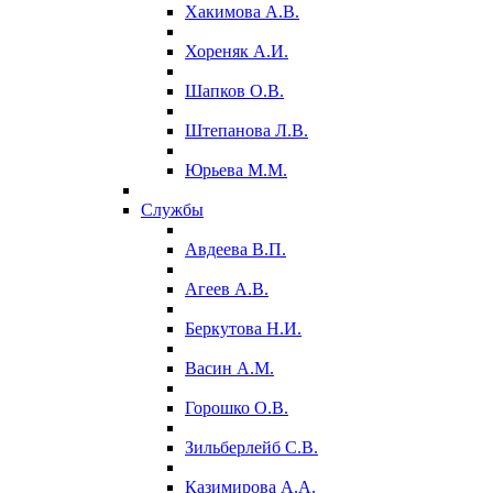
Хакимова А.В.
Хореняк А.И.
Шапков О.В.
Штепанова Л.В.
Юрьева М.М.
Службы
Авдеева В.П.
Агеев А.В.
Беркутова Н.И.
Васин А.М.
Горошко О.В.
Зильберлейб С.В.
Казимирова А.А.