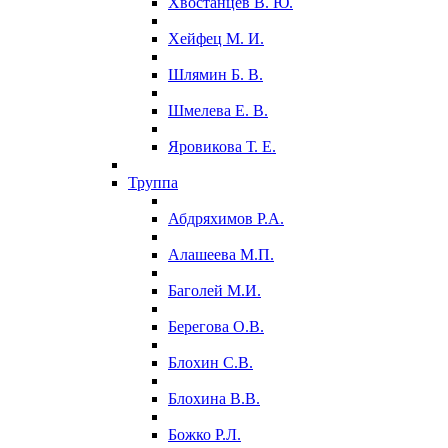
Хвостанцев В. Ю.
Хейфец М. И.
Шлямин Б. В.
Шмелева Е. В.
Яровикова Т. Е.
Труппа
Абдряхимов Р.А.
Алашеева М.П.
Баголей М.И.
Берегова О.В.
Блохин С.В.
Блохина В.В.
Божко Р.Л.